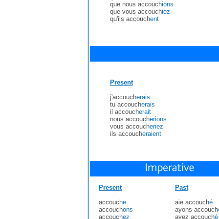
que nous accouch
ions
que vous accouch
iez
qu'ils accouch
ent
Present
j'accouch
erais
tu accouch
erais
il accouch
erait
nous accouch
erions
vous accouch
eriez
ils accouch
eraient
Present
Past
accouch
e
aie accouch
é
accouch
ons
ayons accouch
accouch
ez
ayez accouch
é