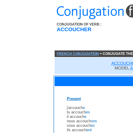
CONJUGATION OF VERB :
ACCOUCHER
FRENCH CONJUGATION
> CONJUGATE TH
ACCOUCH
MODEL
A
Present
j'accouch
e
tu accouch
es
il accouch
e
nous accouch
ons
vous accouch
ez
ils accouch
ent