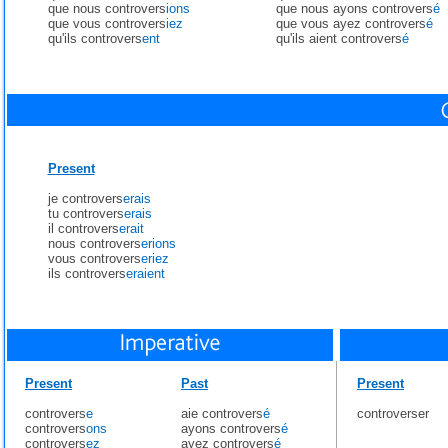
que nous controvers
ions
que nous ayons controvers
é
que vous controvers
iez
que vous ayez controvers
é
qu'ils controvers
ent
qu'ils aient controvers
é
Present
je controvers
erais
tu controvers
erais
il controvers
erait
nous controvers
erions
vous controvers
eriez
ils controvers
eraient
Present
Past
Present
controvers
e
aie controvers
é
controverser
controvers
ons
ayons controvers
é
controvers
ez
ayez controvers
é