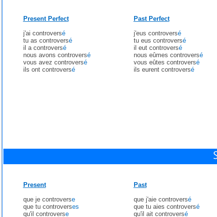
Present Perfect
Past Perfect
j'ai controvers
é
j'eus controvers
é
tu as controvers
é
tu eus controvers
é
il a controvers
é
il eut controvers
é
nous avons controvers
é
nous eûmes controvers
é
vous avez controvers
é
vous eûtes controvers
é
ils ont controvers
é
ils eurent controvers
é
Present
Past
que je controvers
e
que j'aie controvers
é
que tu controvers
es
que tu aies controvers
é
qu'il controvers
e
qu'il ait controvers
é