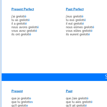
Present Perfect
Past Perfect
j'ai grelott
é
j'eus grelott
é
tu as grelott
é
tu eus grelott
é
il a grelott
é
il eut grelott
é
nous avons grelott
é
nous eûmes grelott
é
vous avez grelott
é
vous eûtes grelott
é
ils ont grelott
é
ils eurent grelott
é
Present
Past
que je grelott
e
que j'aie grelott
é
que tu grelott
es
que tu aies grelott
é
qu'il grelott
e
qu'il ait grelott
é