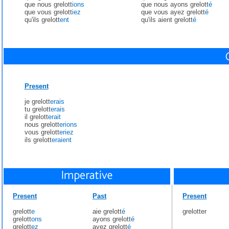
que nous grelott
ions
que nous ayons grelott
é
que vous grelott
iez
que vous ayez grelott
é
qu'ils grelott
ent
qu'ils aient grelott
é
Present
je grelott
erais
tu grelott
erais
il grelott
erait
nous grelott
erions
vous grelott
eriez
ils grelott
eraient
Present
Past
Present
grelott
e
aie grelott
é
grelotter
grelott
ons
ayons grelott
é
grelott
ez
ayez grelott
é