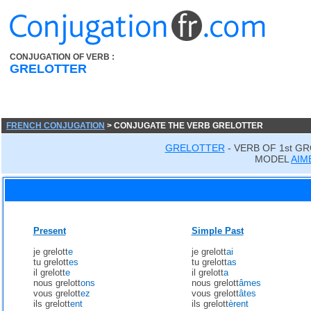
CONJUGATION OF VERB :
GRELOTTER
FRENCH CONJUGATION
> CONJUGATE THE VERB GRELOTTER
GRELOTTER
- VERB OF 1st G
MODEL
AIM
Present
Simple Past
je grelott
e
je grelott
ai
tu grelott
es
tu grelott
as
il grelott
e
il grelott
a
nous grelott
ons
nous grelott
âmes
vous grelott
ez
vous grelott
âtes
ils grelott
ent
ils grelott
èrent