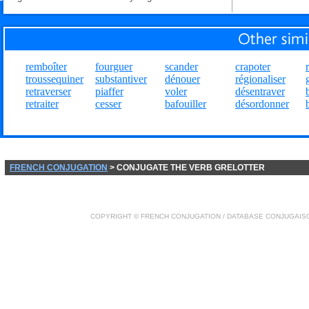
remboîter
fourguer
scander
crapoter
troussequiner
substantiver
dénouer
régionaliser
retraverser
piaffer
voler
désentraver
retraiter
cesser
bafouiller
désordonner
FRENCH CONJUGATION
> CONJUGATE THE VERB GRELOTTER
COPYRIGHT ©
FRENCH CONJUGATION
/ DATABASE
CONJUGAIS