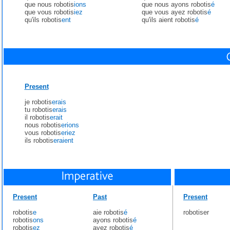
que nous robotis
ions
que nous ayons robotis
é
que vous robotis
iez
que vous ayez robotis
é
qu'ils robotis
ent
qu'ils aient robotis
é
Present
je robotis
erais
tu robotis
erais
il robotis
erait
nous robotis
erions
vous robotis
eriez
ils robotis
eraient
Present
Past
Present
robotis
e
aie robotis
é
robotiser
robotis
ons
ayons robotis
é
robotis
ez
ayez robotis
é