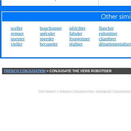
sceller
bouchonner
péricliter
flancher
remuer
spéculer
fabuler
enluminer
queuter
speeder
fourgonner
chambrer
vieller
becqueter
réaliser
départementaliser
FRENCH CONJUGATION
> CONJUGATE THE VERB ROBOTISER
COPYRIGHT ©
FRENCH CONJUGATION
/ DATABASE
CONJUGAIS