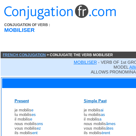
CONJUGATION OF VERB :
MOBILISER
FRENCH CONJUGATION
> CONJUGATE THE VERB MOBILISER
MOBILISER
- VERB OF 1st GR
MODEL
AI
ALLOWS PRONOMINA
Present
Simple Past
je mobilis
e
je mobilis
ai
tu mobilis
es
tu mobilis
as
il mobilis
e
il mobilis
a
nous mobilis
ons
nous mobilis
âmes
vous mobilis
ez
vous mobilis
âtes
ils mobilis
ent
ils mobilis
èrent