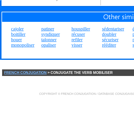
cajoler
patiner
houspiller
sédentariser
boitiller
syndiquer
récuser
doubler
houer
talonner
refiler
sécuriser
monopoliser
opaliser
visser
rééditer
FRENCH CONJUGATION
> CONJUGATE THE VERB MOBILISER
COPYRIGHT ©
FRENCH CONJUGATION
/ DATABASE
CONJUGAIS