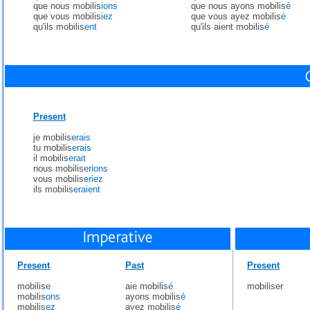
que nous mobilis
ions
que nous ayons mobilis
é
que vous mobilis
iez
que vous ayez mobilis
é
qu'ils mobilis
ent
qu'ils aient mobilis
é
Present
je mobilis
erais
tu mobilis
erais
il mobilis
erait
nous mobilis
erions
vous mobilis
eriez
ils mobilis
eraient
Present
Past
Present
mobilis
e
aie mobilis
é
mobiliser
mobilis
ons
ayons mobilis
é
mobilis
ez
ayez mobilis
é