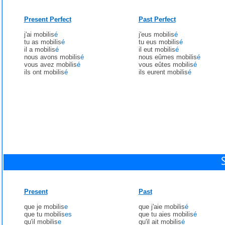
Present Perfect
Past Perfect
j'ai mobilis
é
j'eus mobilis
é
tu as mobilis
é
tu eus mobilis
é
il a mobilis
é
il eut mobilis
é
nous avons mobilis
é
nous eûmes mobilis
é
vous avez mobilis
é
vous eûtes mobilis
é
ils ont mobilis
é
ils eurent mobilis
é
Present
Past
que je mobilis
e
que j'aie mobilis
é
que tu mobilis
es
que tu aies mobilis
é
qu'il mobilis
e
qu'il ait mobilis
é