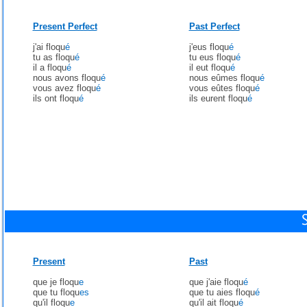
Present Perfect
Past Perfect
j'ai floqu
é
j'eus floqu
é
tu as floqu
é
tu eus floqu
é
il a floqu
é
il eut floqu
é
nous avons floqu
é
nous eûmes floqu
é
vous avez floqu
é
vous eûtes floqu
é
ils ont floqu
é
ils eurent floqu
é
Present
Past
que je floqu
e
que j'aie floqu
é
que tu floqu
es
que tu aies floqu
é
qu'il floqu
e
qu'il ait floqu
é