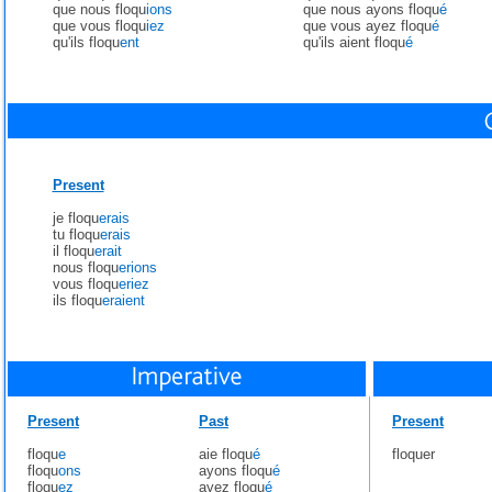
que nous floqu
ions
que nous ayons floqu
é
que vous floqu
iez
que vous ayez floqu
é
qu'ils floqu
ent
qu'ils aient floqu
é
Present
je floqu
erais
tu floqu
erais
il floqu
erait
nous floqu
erions
vous floqu
eriez
ils floqu
eraient
Present
Past
Present
floqu
e
aie floqu
é
floquer
floqu
ons
ayons floqu
é
floqu
ez
ayez floqu
é