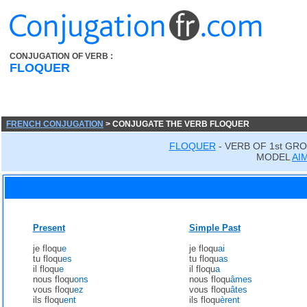
CONJUGATION OF VERB :
FLOQUER
FRENCH CONJUGATION
> CONJUGATE THE VERB FLOQUER
FLOQUER
- VERB OF 1st GR
MODEL
AI
Present
Simple Past
je floqu
e
je floqu
ai
tu floqu
es
tu floqu
as
il floqu
e
il floqu
a
nous floqu
ons
nous floqu
âmes
vous floqu
ez
vous floqu
âtes
ils floqu
ent
ils floqu
èrent