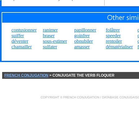
contusionner
ranimer
papillonner
folâtrer
suiffer
braser
goinfrer
speeder
déventer
sous-estimer
obnubiler
rentoiler
chamailler
sulfater
amasser
dématérialiser
FRENCH CONJUGATION
> CONJUGATE THE VERB FLOQUER
COPYRIGHT ©
FRENCH CONJUGATION
/ DATABASE
CONJUGAIS