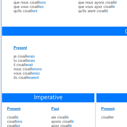
que nous cisaill
ions
que nous ayons cisaill
é
que vous cisaill
iez
que vous ayez cisaill
é
qu'ils cisaill
ent
qu'ils aient cisaill
é
Present
je cisaill
erais
tu cisaill
erais
il cisaill
erait
nous cisaill
erions
vous cisaill
eriez
ils cisaill
eraient
Present
Past
Present
cisaill
e
aie cisaill
é
cisailler
cisaill
ons
ayons cisaill
é
cisaill
ez
ayez cisaill
é