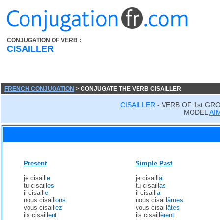
CONJUGATION OF VERB :
CISAILLER
FRENCH CONJUGATION
> CONJUGATE THE VERB CISAILLER
CISAILLER
- VERB OF 1st GR
MODEL
AI
Present
Simple Past
je cisaill
e
je cisaill
ai
tu cisaill
es
tu cisaill
as
il cisaill
e
il cisaill
a
nous cisaill
ons
nous cisaill
âmes
vous cisaill
ez
vous cisaill
âtes
ils cisaill
ent
ils cisaill
èrent