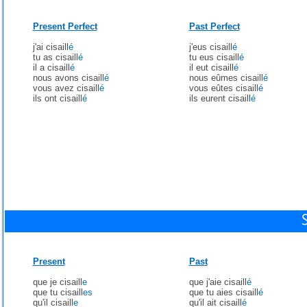
Present Perfect
Past Perfect
j'ai cisaill
é
j'eus cisaill
é
tu as cisaill
é
tu eus cisaill
é
il a cisaill
é
il eut cisaill
é
nous avons cisaill
é
nous eûmes cisaill
é
vous avez cisaill
é
vous eûtes cisaill
é
ils ont cisaill
é
ils eurent cisaill
é
Present
Past
que je cisaill
e
que j'aie cisaill
é
que tu cisaill
es
que tu aies cisaill
é
qu'il cisaill
e
qu'il ait cisaill
é