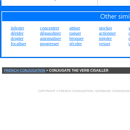
infester
concentrer
attiser
stocker
dérider
dégasoliner
raguer
actionner
doigter
automatiser
broquer
mijoler
focaliser
progresser
récoler
vesser
FRENCH CONJUGATION
> CONJUGATE THE VERB CISAILLER
COPYRIGHT ©
FRENCH CONJUGATION
/ DATABASE
CONJUGAIS