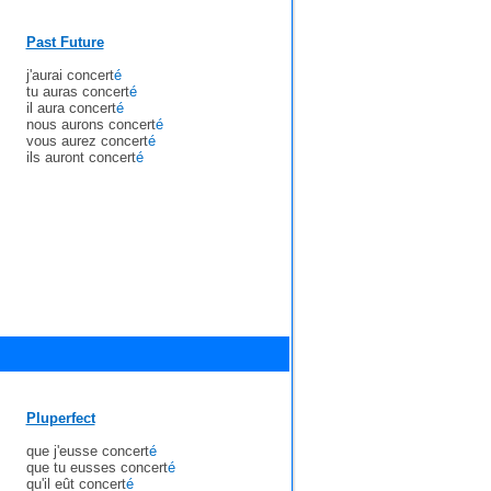
Past Future
j'aurai concert
é
tu auras concert
é
il aura concert
é
nous aurons concert
é
vous aurez concert
é
ils auront concert
é
Pluperfect
que j'eusse concert
é
que tu eusses concert
é
qu'il eût concert
é