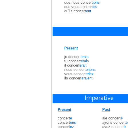
que nous concert
ions
que vous concert
iez
qu'ils concert
ent
Present
je concert
erais
tu concert
erais
il concert
erait
nous concert
erions
vous concert
eriez
ils concert
eraient
Present
Past
concert
e
aie concert
é
concert
ons
ayons concert
é
concert
ez
ayez concert
é