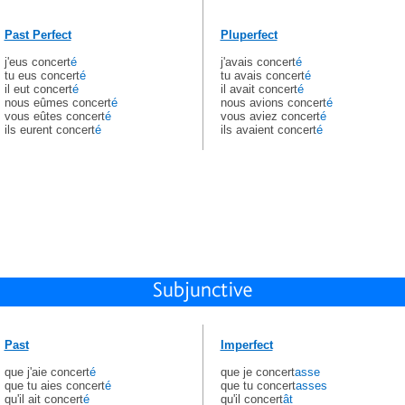
Past Perfect
Pluperfect
j'eus concert
é
j'avais concert
é
tu eus concert
é
tu avais concert
é
il eut concert
é
il avait concert
é
nous eûmes concert
é
nous avions concert
é
vous eûtes concert
é
vous aviez concert
é
ils eurent concert
é
ils avaient concert
é
Past
Imperfect
que j'aie concert
é
que je concert
asse
que tu aies concert
é
que tu concert
asses
qu'il ait concert
é
qu'il concert
ât