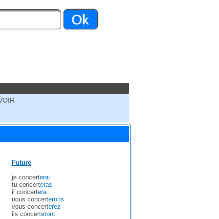
VOIR
Future
je concert
erai
tu concert
eras
il concert
era
nous concert
erons
vous concert
erez
ils concert
eront