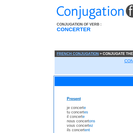
CONJUGATION OF VERB :
CONCERTER
FRENCH CONJUGATION
> CONJUGATE TH
CON
Present
je concert
e
tu concert
es
il concert
e
nous concert
ons
vous concert
ez
ils concert
ent