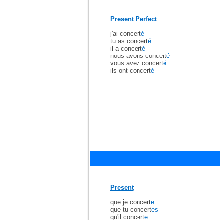
Present Perfect
j'ai concert
é
tu as concert
é
il a concert
é
nous avons concert
é
vous avez concert
é
ils ont concert
é
Present
que je concert
e
que tu concert
es
qu'il concert
e