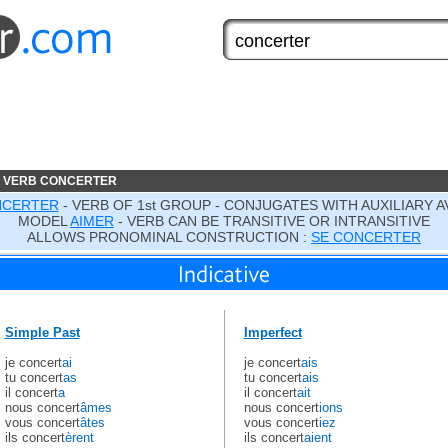
E VERB CONCERTER
CERTER
- VERB OF 1st GROUP - CONJUGATES WITH AUXILIARY A
MODEL
AIMER
- VERB CAN BE TRANSITIVE OR INTRANSITIVE
ALLOWS PRONOMINAL CONSTRUCTION :
SE CONCERTER
Simple Past
Imperfect
je concert
ai
je concert
ais
tu concert
as
tu concert
ais
il concert
a
il concert
ait
nous concert
âmes
nous concert
ions
vous concert
âtes
vous concert
iez
ils concert
èrent
ils concert
aient