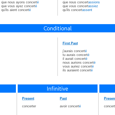
que nous ayons concert
é
que nous concert
assions
que vous ayez concert
é
que vous concert
assiez
qu'ils aient concert
é
qu'ils concert
assent
First Past
j'aurais concert
é
tu aurais concert
é
il aurait concert
é
nous aurions concert
é
vous auriez concert
é
ils auraient concert
é
Present
Past
Presen
concerter
avoir concert
é
concert