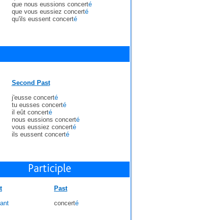
que nous eussions concert
é
que vous eussiez concert
é
qu'ils eussent concert
é
Second Past
j'eusse concert
é
tu eusses concert
é
il eût concert
é
nous eussions concert
é
vous eussiez concert
é
ils eussent concert
é
t
Past
ant
concert
é