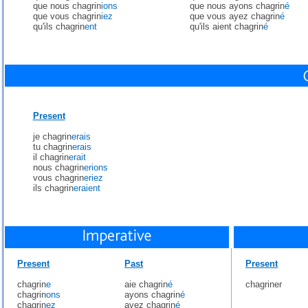
que nous chagrin
ions
que nous ayons chagrin
é
que vous chagrin
iez
que vous ayez chagrin
é
qu'ils chagrin
ent
qu'ils aient chagrin
é
Present
je chagrin
erais
tu chagrin
erais
il chagrin
erait
nous chagrin
erions
vous chagrin
eriez
ils chagrin
eraient
Present
Past
Present
chagrin
e
aie chagrin
é
chagriner
chagrin
ons
ayons chagrin
é
chagrin
ez
ayez chagrin
é