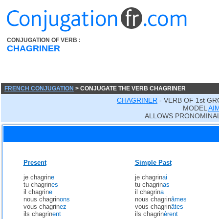
CONJUGATION OF VERB :
CHAGRINER
FRENCH CONJUGATION
> CONJUGATE THE VERB CHAGRINER
CHAGRINER
- VERB OF 1st G
MODEL
AI
ALLOWS PRONOMINAL
Present
Simple Past
je chagrin
e
je chagrin
ai
tu chagrin
es
tu chagrin
as
il chagrin
e
il chagrin
a
nous chagrin
ons
nous chagrin
âmes
vous chagrin
ez
vous chagrin
âtes
ils chagrin
ent
ils chagrin
èrent