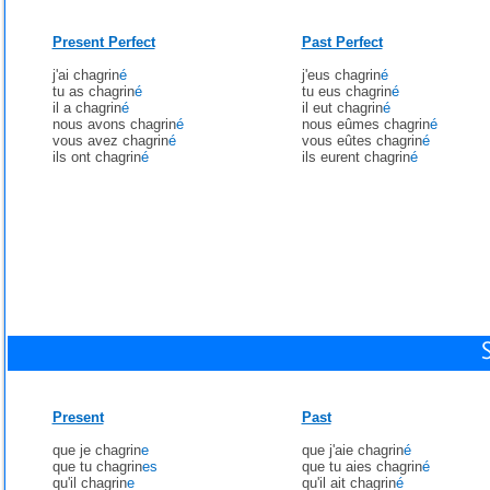
Present Perfect
Past Perfect
j'ai chagrin
é
j'eus chagrin
é
tu as chagrin
é
tu eus chagrin
é
il a chagrin
é
il eut chagrin
é
nous avons chagrin
é
nous eûmes chagrin
é
vous avez chagrin
é
vous eûtes chagrin
é
ils ont chagrin
é
ils eurent chagrin
é
Present
Past
que je chagrin
e
que j'aie chagrin
é
que tu chagrin
es
que tu aies chagrin
é
qu'il chagrin
e
qu'il ait chagrin
é