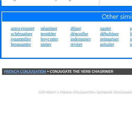
autocensurer
néantiser
diluer
sauter
r
schématiser
trembler
dégonfler
débobiner
f
estampiller
boycotter
indemniser
primariser
o
broquanter
pimer
revirer
grisoler
r
FRENCH CONJUGATION
> CONJUGATE THE VERB CHAGRINER
COPYRIGHT ©
FRENCH CONJUGATION
/ DATABASE
CONJUGAIS