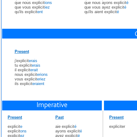
que nous explicit
ions
que nous ayons explicit
é
que vous explicit
iez
que vous ayez explicit
é
qu'ils explicit
ent
qu'ils aient explicit
é
Present
j'explicit
erais
tu explicit
erais
il explicit
erait
nous explicit
erions
vous explicit
eriez
ils explicit
eraient
Present
Past
Present
explicit
e
aie explicit
é
expliciter
explicit
ons
ayons explicit
é
explicit
ez
ayez explicit
é