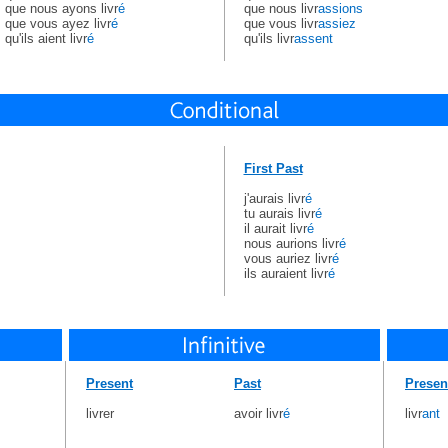
que nous ayons livr
é
que nous livr
assions
que vous ayez livr
é
que vous livr
assiez
qu'ils aient livr
é
qu'ils livr
assent
First Past
j'aurais livr
é
tu aurais livr
é
il aurait livr
é
nous aurions livr
é
vous auriez livr
é
ils auraient livr
é
Present
Past
Presen
livrer
avoir livr
é
livr
ant