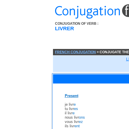
CONJUGATION OF VERB :
LIVRER
FRENCH CONJUGATION
> CONJUGATE THE
L
Present
je livr
e
tu livr
es
il livr
e
nous livr
ons
vous livr
ez
ils livr
ent