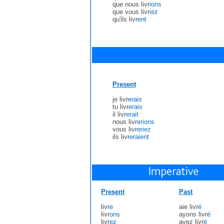
que nous livr
ions
que vous livr
iez
qu'ils livr
ent
Present
je livr
erais
tu livr
erais
il livr
erait
nous livr
erions
vous livr
eriez
ils livr
eraient
Present
Past
livr
e
aie livr
é
livr
ons
ayons livr
é
livr
ez
ayez livr
é