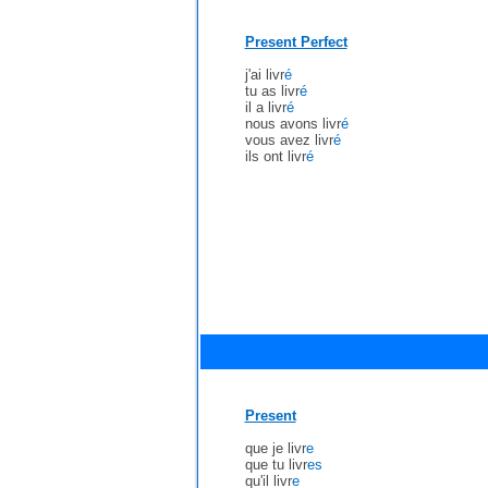
Present Perfect
j'ai livr
é
tu as livr
é
il a livr
é
nous avons livr
é
vous avez livr
é
ils ont livr
é
Present
que je livr
e
que tu livr
es
qu'il livr
e