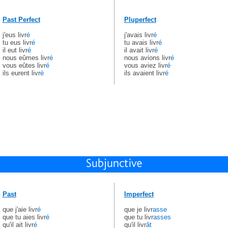
Past Perfect
Pluperfect
j'eus livr
é
j'avais livr
é
tu eus livr
é
tu avais livr
é
il eut livr
é
il avait livr
é
nous eûmes livr
é
nous avions livr
é
vous eûtes livr
é
vous aviez livr
é
ils eurent livr
é
ils avaient livr
é
Past
Imperfect
que j'aie livr
é
que je livr
asse
que tu aies livr
é
que tu livr
asses
qu'il ait livr
é
qu'il livr
ât