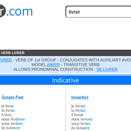
 VERB LIVRER
IVRER
- VERB OF 1st GROUP - CONJUGATES WITH AUXILIARY AVO
MODEL
AIMER
- TRANSITIVE VERB
ALLOWS PRONOMINAL CONSTRUCTION :
SE LIVRER
Simple Past
Imperfect
je livr
ai
je livr
ais
tu livr
as
tu livr
ais
il livr
a
il livr
ait
nous livr
âmes
nous livr
ions
vous livr
âtes
vous livr
iez
ils livr
èrent
ils livr
aient