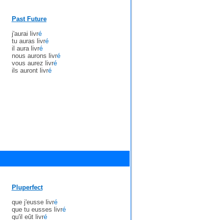
Past Future
j'aurai livr
é
tu auras livr
é
il aura livr
é
nous aurons livr
é
vous aurez livr
é
ils auront livr
é
Pluperfect
que j'eusse livr
é
que tu eusses livr
é
qu'il eût livr
é