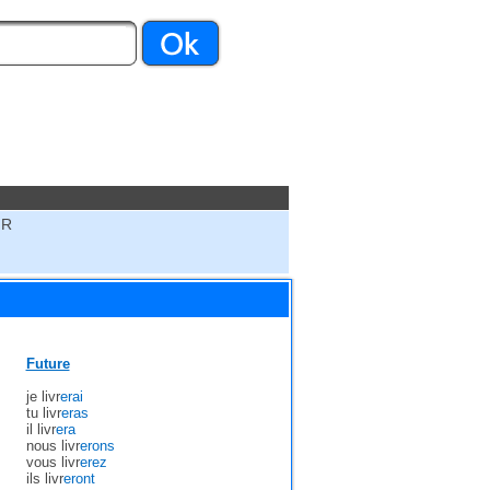
IR
Future
je livr
erai
tu livr
eras
il livr
era
nous livr
erons
vous livr
erez
ils livr
eront