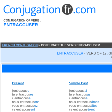
CONJUGATION OF VERB :
ENTRACCUSER
FRENCH CONJUGATION
> CONJUGATE THE VERB ENTRACCUSER
ENTRACCUSER
- VERB OF 1st 
Present
Simple Past
j'entraccus
e
j'entraccus
ai
tu entraccus
es
tu entraccus
as
il entraccus
e
il entraccus
a
nous entraccus
ons
nous entraccus
âmes
vous entraccus
ez
vous entraccus
âtes
ils entraccus
ent
ils entraccus
èrent