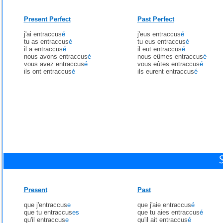
Present Perfect
Past Perfect
j'ai entraccus
é
j'eus entraccus
é
tu as entraccus
é
tu eus entraccus
é
il a entraccus
é
il eut entraccus
é
nous avons entraccus
é
nous eûmes entraccus
é
vous avez entraccus
é
vous eûtes entraccus
é
ils ont entraccus
é
ils eurent entraccus
é
Present
Past
que j'entraccus
e
que j'aie entraccus
é
que tu entraccus
es
que tu aies entraccus
é
qu'il entraccus
e
qu'il ait entraccus
é