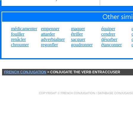
médicamenter
empenner
maquer
équiper
fouiller
attarder
étriller
cendrer
renâcler
adverbialiser
sacquer
désorber
chroumer
regonfler
goudronner
étançonner
FRENCH CONJUGATION
> CONJUGATE THE VERB ENTRACCUSER
COPYRIGHT ©
FRENCH CONJUGATION
/ DATABASE
CONJUGAIS