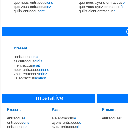
que nous entraccus
ions
que nous ayons entraccus
é
que vous entraccus
iez
que vous ayez entraccus
é
qu'ils entraccus
ent
qu'ils aient entraccus
é
Present
j'entraccus
erais
tu entraccus
erais
il entraccus
erait
nous entraccus
erions
vous entraccus
eriez
ils entraccus
eraient
Present
Past
Present
entraccus
e
aie entraccus
é
entraccuser
entraccus
ons
ayons entraccus
é
entraccus
ez
ayez entraccus
é