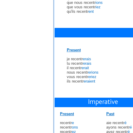
que nous recentr
ions
que vous recentr
iez
qu'ils recentr
ent
Present
je recentr
erais
tu recentr
erais
il recentr
erait
nous recentr
erions
vous recentr
eriez
ils recentr
eraient
Present
Past
recentr
e
aie recentr
é
recentr
ons
ayons recentr
é
recentr
ez
ayez recentr
é