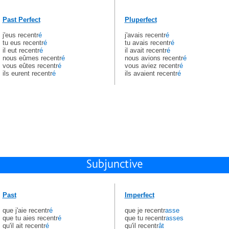
Past Perfect
Pluperfect
j'eus recentr
é
j'avais recentr
é
tu eus recentr
é
tu avais recentr
é
il eut recentr
é
il avait recentr
é
nous eûmes recentr
é
nous avions recentr
é
vous eûtes recentr
é
vous aviez recentr
é
ils eurent recentr
é
ils avaient recentr
é
Past
Imperfect
que j'aie recentr
é
que je recentr
asse
que tu aies recentr
é
que tu recentr
asses
qu'il ait recentr
é
qu'il recentr
ât