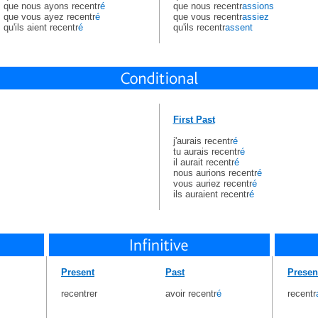
que nous ayons recentr
é
que nous recentr
assions
que vous ayez recentr
é
que vous recentr
assiez
qu'ils aient recentr
é
qu'ils recentr
assent
First Past
j'aurais recentr
é
tu aurais recentr
é
il aurait recentr
é
nous aurions recentr
é
vous auriez recentr
é
ils auraient recentr
é
Present
Past
Presen
recentrer
avoir recentr
é
recentr