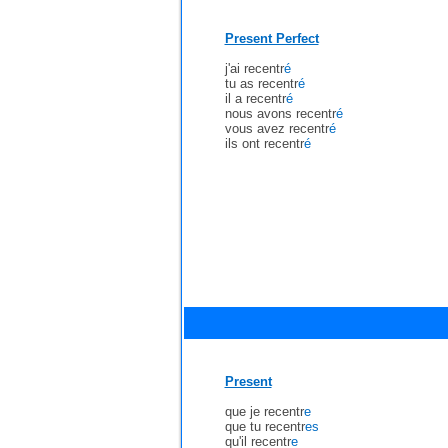
Present Perfect
j'ai recentr
é
tu as recentr
é
il a recentr
é
nous avons recentr
é
vous avez recentr
é
ils ont recentr
é
Present
que je recentr
e
que tu recentr
es
qu'il recentr
e