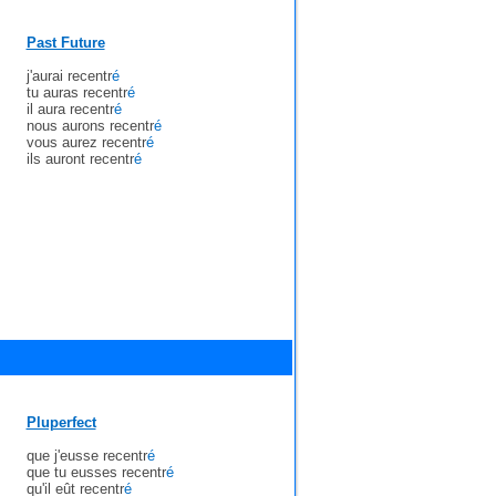
Past Future
j'aurai recentr
é
tu auras recentr
é
il aura recentr
é
nous aurons recentr
é
vous aurez recentr
é
ils auront recentr
é
Pluperfect
que j'eusse recentr
é
que tu eusses recentr
é
qu'il eût recentr
é