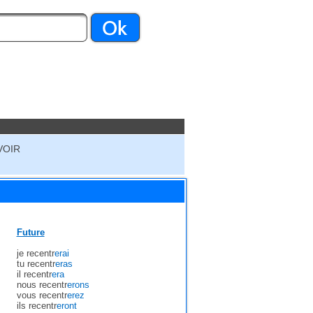
VOIR
Future
je recentr
erai
tu recentr
eras
il recentr
era
nous recentr
erons
vous recentr
erez
ils recentr
eront