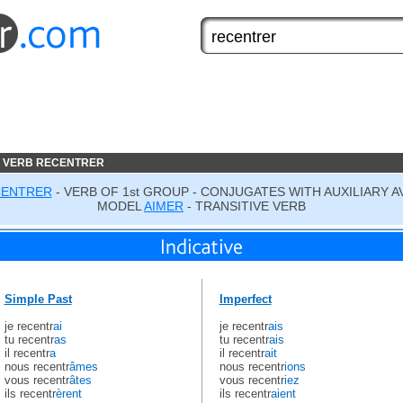
E VERB RECENTRER
CENTRER
- VERB OF 1st GROUP - CONJUGATES WITH AUXILIARY A
MODEL
AIMER
- TRANSITIVE VERB
Simple Past
Imperfect
je recentr
ai
je recentr
ais
tu recentr
as
tu recentr
ais
il recentr
a
il recentr
ait
nous recentr
âmes
nous recentr
ions
vous recentr
âtes
vous recentr
iez
ils recentr
èrent
ils recentr
aient