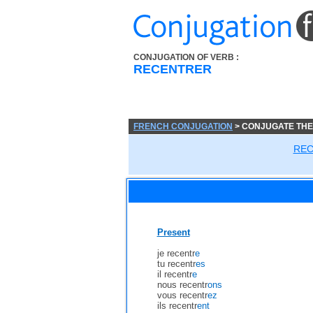
CONJUGATION OF VERB :
RECENTRER
FRENCH CONJUGATION
> CONJUGATE TH
RE
Present
je recentr
e
tu recentr
es
il recentr
e
nous recentr
ons
vous recentr
ez
ils recentr
ent