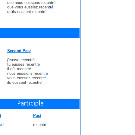
que nous eussions recentr
é
que vous eussiez recentr
é
qu'ils eussent recentr
é
Second Past
j'eusse recentr
é
tu eusses recentr
é
il eût recentr
é
nous eussions recentr
é
vous eussiez recentr
é
ils eussent recentr
é
t
Past
ant
recentr
é