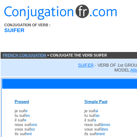
CONJUGATION OF VERB :
SUIFER
FRENCH CONJUGATION
> CONJUGATE THE VERB SUIFER
SUIFER
- VERB OF 1st GRO
MODEL
AI
Present
Simple Past
je suif
e
je suif
ai
tu suif
es
tu suif
as
il suif
e
il suif
a
nous suif
ons
nous suif
âmes
vous suif
ez
vous suif
âtes
ils suif
ent
ils suif
èrent