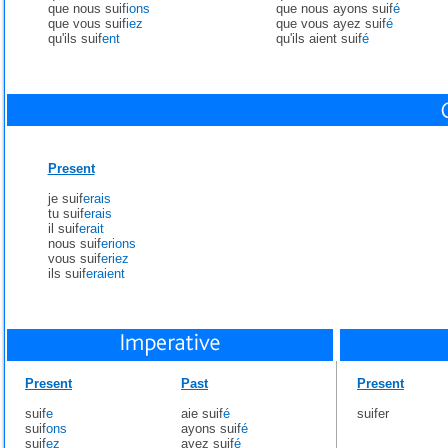
que nous suif
ions
que nous ayons suif
é
que vous suif
iez
que vous ayez suif
é
qu'ils suif
ent
qu'ils aient suif
é
Present
je suif
erais
tu suif
erais
il suif
erait
nous suif
erions
vous suif
eriez
ils suif
eraient
Present
Past
Present
suif
e
aie suif
é
suifer
suif
ons
ayons suif
é
suif
ez
ayez suif
é