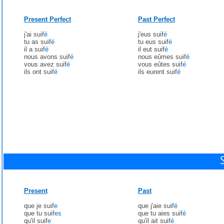
Present Perfect
Past Perfect
j'ai suif
é
j'eus suif
é
tu as suif
é
tu eus suif
é
il a suif
é
il eut suif
é
nous avons suif
é
nous eûmes suif
é
vous avez suif
é
vous eûtes suif
é
ils ont suif
é
ils eurent suif
é
Present
Past
que je suif
e
que j'aie suif
é
que tu suif
es
que tu aies suif
é
qu'il suif
e
qu'il ait suif
é