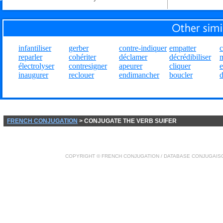
infantiliser
gerber
contre-indiquer
empatter
reparler
cohériter
déclamer
décrédibiliser
m
électrolyser
contresigner
apeurer
cliquer
inaugurer
reclouer
endimancher
boucler
d
FRENCH CONJUGATION
> CONJUGATE THE VERB SUIFER
COPYRIGHT ©
FRENCH CONJUGATION
/ DATABASE
CONJUGAIS