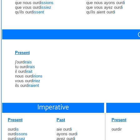
que nous ourd
issions
que nous ayons ourd
i
que vous ourd
issiez
que vous ayez ourd
i
qu'ils ourd
issent
qu'ils aient ourd
i
Present
j'ourd
irais
tu ourd
irais
il ourd
irait
nous ourd
irions
vous ourd
iriez
ils ourd
iraient
Present
Past
Present
ourd
is
aie ourd
i
ourdir
ourd
issons
ayons ourd
i
ourd
issez
ayez ourd
i