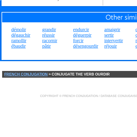
démolir
grandir
endurcir
amaigrir
dégauchir
réussir
déguerpir
sertir
ramollir
racornir
forcir
intervertir
ébaudir
pâtir
désengourdir
réjouir
FRENCH CONJUGATION
> CONJUGATE THE VERB OURDIR
COPYRIGHT ©
FRENCH CONJUGATION
/ DATABASE
CONJUGAIS