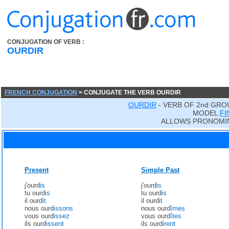
CONJUGATION OF VERB :
OURDIR
FRENCH CONJUGATION
> CONJUGATE THE VERB OURDIR
OURDIR
- VERB OF 2nd GRO
MODEL
FI
ALLOWS PRONOMIN
Present
Simple Past
j'ourd
is
j'ourd
is
tu ourd
is
tu ourd
is
il ourd
it
il ourd
it
nous ourd
issons
nous ourd
îmes
vous ourd
issez
vous ourd
îtes
ils ourd
issent
ils ourd
irent