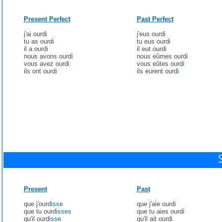
Present Perfect
Past Perfect
j'ai ourd
i
j'eus ourd
i
tu as ourd
i
tu eus ourd
i
il a ourd
i
il eut ourd
i
nous avons ourd
i
nous eûmes ourd
i
vous avez ourd
i
vous eûtes ourd
i
ils ont ourd
i
ils eurent ourd
i
Present
Past
que j'ourd
isse
que j'aie ourd
i
que tu ourd
isses
que tu aies ourd
i
qu'il ourd
isse
qu'il ait ourd
i