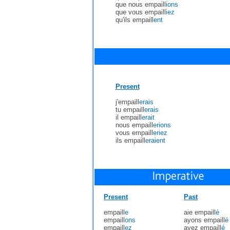
que nous empaill
ions
que vous empaill
iez
qu'ils empaill
ent
Present
j'empaill
erais
tu empaill
erais
il empaill
erait
nous empaill
erions
vous empaill
eriez
ils empaill
eraient
Present
Past
empaill
e
aie empaill
é
empaill
ons
ayons empaill
é
empaill
ez
ayez empaill
é