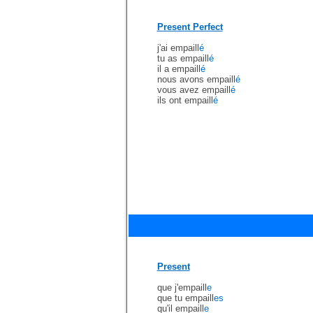
Present Perfect
j'ai empaill
é
tu as empaill
é
il a empaill
é
nous avons empaill
é
vous avez empaill
é
ils ont empaill
é
Present
que j'empaill
e
que tu empaill
es
qu'il empaill
e