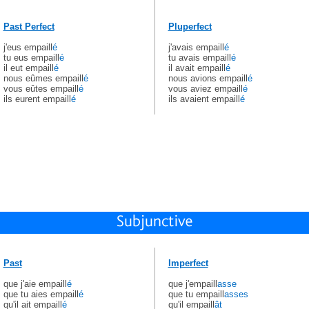
Past Perfect
Pluperfect
j'eus empaill
é
j'avais empaill
é
tu eus empaill
é
tu avais empaill
é
il eut empaill
é
il avait empaill
é
nous eûmes empaill
é
nous avions empaill
é
vous eûtes empaill
é
vous aviez empaill
é
ils eurent empaill
é
ils avaient empaill
é
Past
Imperfect
que j'aie empaill
é
que j'empaill
asse
que tu aies empaill
é
que tu empaill
asses
qu'il ait empaill
é
qu'il empaill
ât