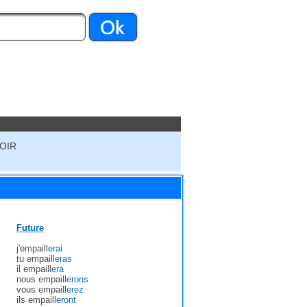
VOIR
Future
j'empaill
erai
tu empaill
eras
il empaill
era
nous empaill
erons
vous empaill
erez
ils empaill
eront