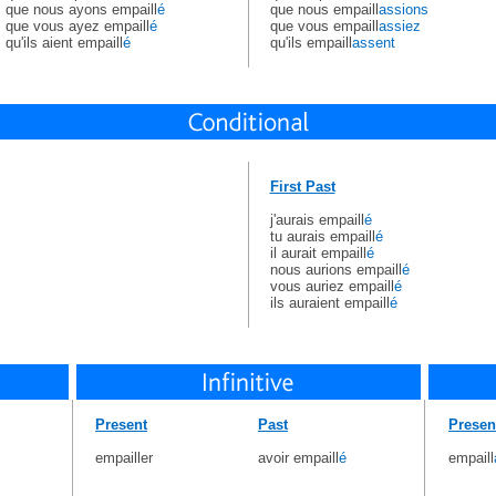
que nous ayons empaill
é
que nous empaill
assions
que vous ayez empaill
é
que vous empaill
assiez
qu'ils aient empaill
é
qu'ils empaill
assent
First Past
j'aurais empaill
é
tu aurais empaill
é
il aurait empaill
é
nous aurions empaill
é
vous auriez empaill
é
ils auraient empaill
é
Present
Past
Presen
empailler
avoir empaill
é
empaill