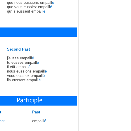
que nous eussions empaill
é
que vous eussiez empaill
é
qu'ils eussent empaill
é
Second Past
j'eusse empaill
é
tu eusses empaill
é
il eût empaill
é
nous eussions empaill
é
vous eussiez empaill
é
ils eussent empaill
é
t
Past
ant
empaill
é