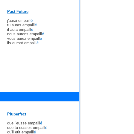
Past Future
j'aurai empaill
é
tu auras empaill
é
il aura empaill
é
nous aurons empaill
é
vous aurez empaill
é
ils auront empaill
é
Pluperfect
que j'eusse empaill
é
que tu eusses empaill
é
qu'il eût empaill
é