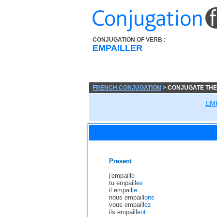
CONJUGATION OF VERB :
EMPAILLER
FRENCH CONJUGATION
> CONJUGATE THE
EM
Present
j'empaill
e
tu empaill
es
il empaill
e
nous empaill
ons
vous empaill
ez
ils empaill
ent