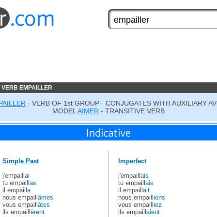
 VERB EMPAILLER
PAILLER
- VERB OF 1st GROUP - CONJUGATES WITH AUXILIARY A
MODEL
AIMER
- TRANSITIVE VERB
Simple Past
Imperfect
j'empaill
ai
j'empaill
ais
tu empaill
as
tu empaill
ais
il empaill
a
il empaill
ait
nous empaill
âmes
nous empaill
ions
vous empaill
âtes
vous empaill
iez
ils empaill
èrent
ils empaill
aient