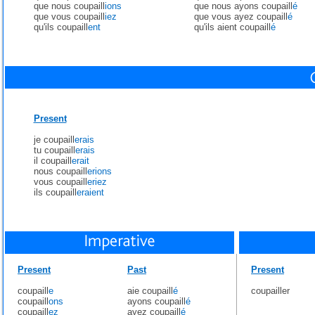
que nous coupaill
ions
que nous ayons coupaill
é
que vous coupaill
iez
que vous ayez coupaill
é
qu'ils coupaill
ent
qu'ils aient coupaill
é
Present
je coupaill
erais
tu coupaill
erais
il coupaill
erait
nous coupaill
erions
vous coupaill
eriez
ils coupaill
eraient
Present
Past
Present
coupaill
e
aie coupaill
é
coupailler
coupaill
ons
ayons coupaill
é
coupaill
ez
ayez coupaill
é