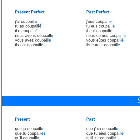
Present Perfect
Past Perfect
j'ai coupaill
é
j'eus coupaill
é
tu as coupaill
é
tu eus coupaill
é
il a coupaill
é
il eut coupaill
é
nous avons coupaill
é
nous eûmes coupaill
é
vous avez coupaill
é
vous eûtes coupaill
é
ils ont coupaill
é
ils eurent coupaill
é
Present
Past
que je coupaill
e
que j'aie coupaill
é
que tu coupaill
es
que tu aies coupaill
é
qu'il coupaill
e
qu'il ait coupaill
é