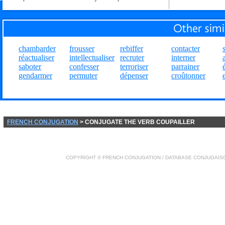
chambarder
frousser
rebiffer
contacter
réactualiser
intellectualiser
recruter
interner
saboter
confesser
terroriser
parrainer
gendarmer
permuter
dépenser
croûtonner
FRENCH CONJUGATION
> CONJUGATE THE VERB COUPAILLER
COPYRIGHT ©
FRENCH CONJUGATION
/ DATABASE
CONJUGAIS