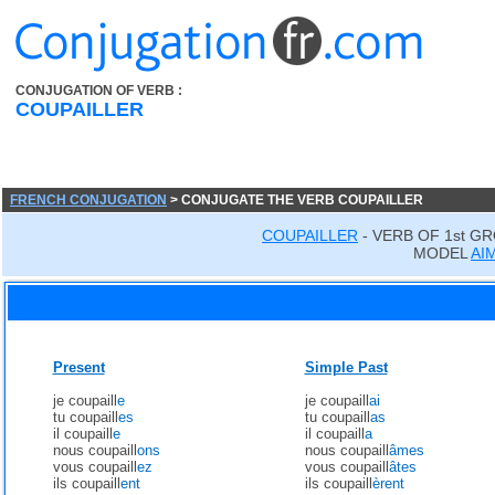
CONJUGATION OF VERB :
COUPAILLER
FRENCH CONJUGATION
> CONJUGATE THE VERB COUPAILLER
COUPAILLER
- VERB OF 1st G
MODEL
AI
Present
Simple Past
je coupaill
e
je coupaill
ai
tu coupaill
es
tu coupaill
as
il coupaill
e
il coupaill
a
nous coupaill
ons
nous coupaill
âmes
vous coupaill
ez
vous coupaill
âtes
ils coupaill
ent
ils coupaill
èrent