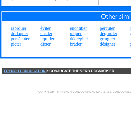
rabrouer
éviter
enchtiber
percuter
déflaquer
ensiler
niquer
dégonfler
persécuter
liquider
décrépiter
gringuer
picter
dicter
brader
désigner
FRENCH CONJUGATION
> CONJUGATE THE VERB DOGMATISER
COPYRIGHT ©
FRENCH CONJUGATION
/ DATABASE
CONJUGAIS