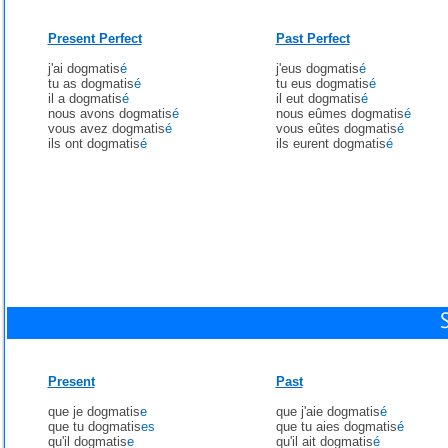
Present Perfect
Past Perfect
j'ai dogmatis
é
j'eus dogmatis
é
tu as dogmatis
é
tu eus dogmatis
é
il a dogmatis
é
il eut dogmatis
é
nous avons dogmatis
é
nous eûmes dogmatis
é
vous avez dogmatis
é
vous eûtes dogmatis
é
ils ont dogmatis
é
ils eurent dogmatis
é
Present
Past
que je dogmatis
e
que j'aie dogmatis
é
que tu dogmatis
es
que tu aies dogmatis
é
qu'il dogmatis
e
qu'il ait dogmatis
é