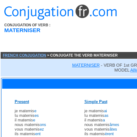
CONJUGATION OF VERB :
MATERNISER
FRENCH CONJUGATION
> CONJUGATE THE VERB MATERNISER
MATERNISER
- VERB OF 1st G
MODEL
AI
Present
Simple Past
je maternis
e
je maternis
ai
tu maternis
es
tu maternis
as
il maternis
e
il maternis
a
nous maternis
ons
nous maternis
âmes
vous maternis
ez
vous maternis
âtes
ils maternis
ent
ils maternis
èrent