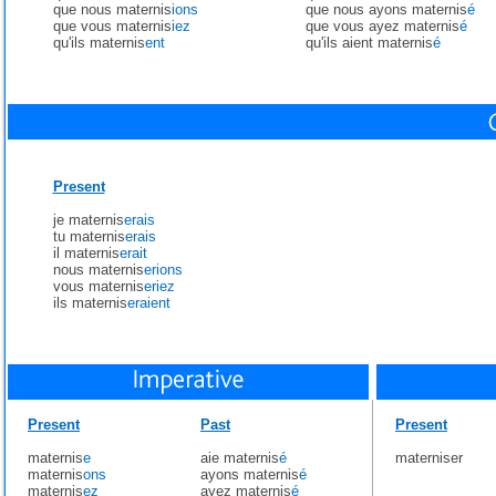
que nous maternis
ions
que nous ayons maternis
é
que vous maternis
iez
que vous ayez maternis
é
qu'ils maternis
ent
qu'ils aient maternis
é
Present
je maternis
erais
tu maternis
erais
il maternis
erait
nous maternis
erions
vous maternis
eriez
ils maternis
eraient
Present
Past
Present
maternis
e
aie maternis
é
materniser
maternis
ons
ayons maternis
é
maternis
ez
ayez maternis
é