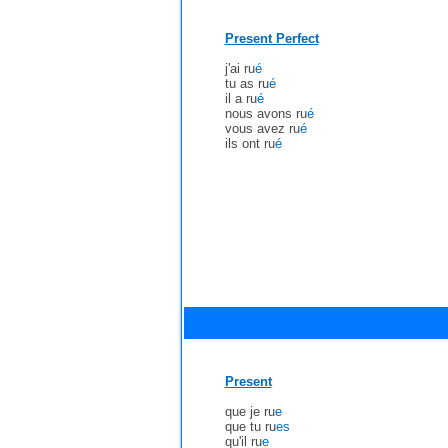
Present Perfect
j'ai ru
é
tu as ru
é
il a ru
é
nous avons ru
é
vous avez ru
é
ils ont ru
é
Present
que je ru
e
que tu ru
es
qu'il ru
e