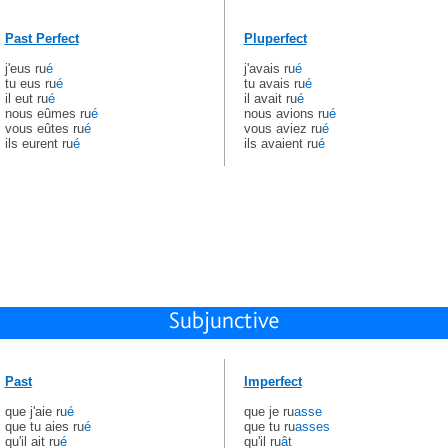
Past Perfect
Pluperfect
j'eus ru
é
j'avais ru
é
tu eus ru
é
tu avais ru
é
il eut ru
é
il avait ru
é
nous eûmes ru
é
nous avions ru
é
vous eûtes ru
é
vous aviez ru
é
ils eurent ru
é
ils avaient ru
é
Past
Imperfect
que j'aie ru
é
que je ru
asse
que tu aies ru
é
que tu ru
asses
qu'il ait ru
é
qu'il ru
ât