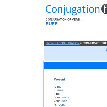
CONJUGATION OF VERB :
RUER
FRENCH CONJUGATION
> CONJUGATE THE
Present
je ru
e
tu ru
es
il ru
e
nous ru
ons
vous ru
ez
ils ru
ent