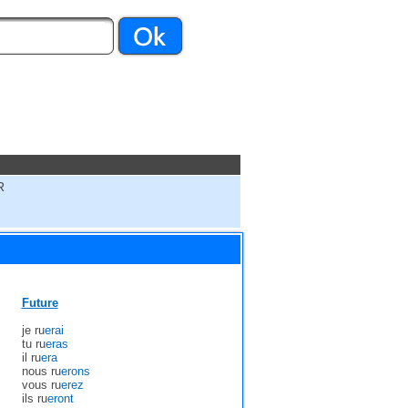
R
Future
je ru
erai
tu ru
eras
il ru
era
nous ru
erons
vous ru
erez
ils ru
eront