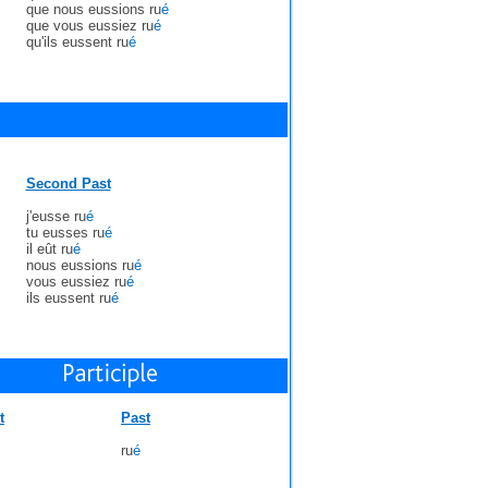
que nous eussions ru
é
que vous eussiez ru
é
qu'ils eussent ru
é
Second Past
j'eusse ru
é
tu eusses ru
é
il eût ru
é
nous eussions ru
é
vous eussiez ru
é
ils eussent ru
é
t
Past
ru
é