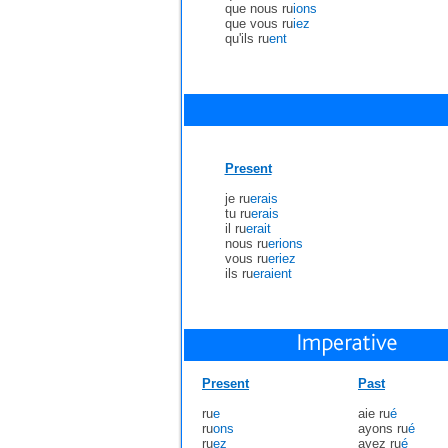
que nous ru
ions
que vous ru
iez
qu'ils ru
ent
Present
je ru
erais
tu ru
erais
il ru
erait
nous ru
erions
vous ru
eriez
ils ru
eraient
Present
Past
ru
e
aie ru
é
ru
ons
ayons ru
é
ru
ez
ayez ru
é