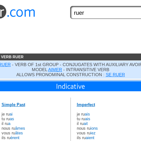
 VERB RUER
RUER
- VERB OF 1st GROUP - CONJUGATES WITH AUXILIARY AVOI
MODEL
AIMER
- INTRANSITIVE VERB
ALLOWS PRONOMINAL CONSTRUCTION :
SE RUER
Simple Past
Imperfect
je ru
ai
je ru
ais
tu ru
as
tu ru
ais
il ru
a
il ru
ait
nous ru
âmes
nous ru
ions
vous ru
âtes
vous ru
iez
ils ru
èrent
ils ru
aient