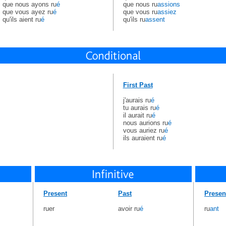
que nous ayons ru
é
que nous ru
assions
que vous ayez ru
é
que vous ru
assiez
qu'ils aient ru
é
qu'ils ru
assent
First Past
j'aurais ru
é
tu aurais ru
é
il aurait ru
é
nous aurions ru
é
vous auriez ru
é
ils auraient ru
é
Present
Past
Presen
ruer
avoir ru
é
ru
ant