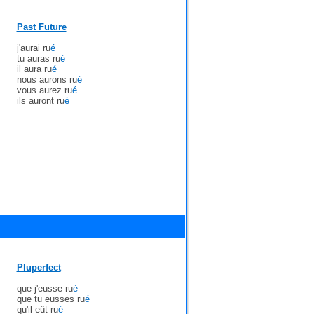
Past Future
j'aurai ru
é
tu auras ru
é
il aura ru
é
nous aurons ru
é
vous aurez ru
é
ils auront ru
é
Pluperfect
que j'eusse ru
é
que tu eusses ru
é
qu'il eût ru
é