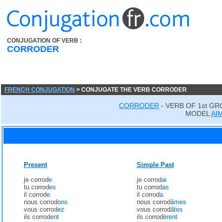
CONJUGATION OF VERB :
CORRODER
FRENCH CONJUGATION
> CONJUGATE THE VERB CORRODER
CORRODER
- VERB OF 1st GR
MODEL
AI
Present
Simple Past
je corrod
e
je corrod
ai
tu corrod
es
tu corrod
as
il corrod
e
il corrod
a
nous corrod
ons
nous corrod
âmes
vous corrod
ez
vous corrod
âtes
ils corrod
ent
ils corrod
èrent