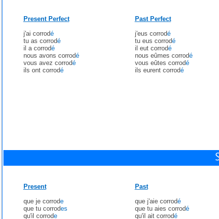
Present Perfect
Past Perfect
j'ai corrod
é
j'eus corrod
é
tu as corrod
é
tu eus corrod
é
il a corrod
é
il eut corrod
é
nous avons corrod
é
nous eûmes corrod
é
vous avez corrod
é
vous eûtes corrod
é
ils ont corrod
é
ils eurent corrod
é
Present
Past
que je corrod
e
que j'aie corrod
é
que tu corrod
es
que tu aies corrod
é
qu'il corrod
e
qu'il ait corrod
é