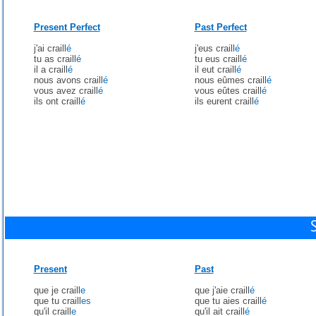
Present Perfect
Past Perfect
j'ai craill
é
j'eus craill
é
tu as craill
é
tu eus craill
é
il a craill
é
il eut craill
é
nous avons craill
é
nous eûmes craill
é
vous avez craill
é
vous eûtes craill
é
ils ont craill
é
ils eurent craill
é
Present
Past
que je craill
e
que j'aie craill
é
que tu craill
es
que tu aies craill
é
qu'il craill
e
qu'il ait craill
é