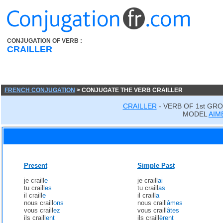
CONJUGATION OF VERB :
CRAILLER
FRENCH CONJUGATION
> CONJUGATE THE VERB CRAILLER
CRAILLER
- VERB OF 1st GR
MODEL
AIM
Present
Simple Past
je craill
e
je craill
ai
tu craill
es
tu craill
as
il craill
e
il craill
a
nous craill
ons
nous craill
âmes
vous craill
ez
vous craill
âtes
ils craill
ent
ils craill
èrent