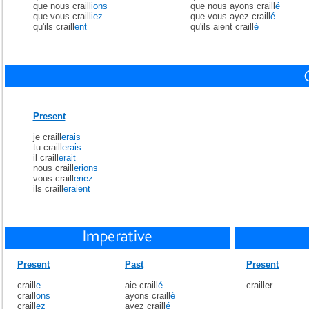
que nous craill
ions
que nous ayons craill
é
que vous craill
iez
que vous ayez craill
é
qu'ils craill
ent
qu'ils aient craill
é
Present
je craill
erais
tu craill
erais
il craill
erait
nous craill
erions
vous craill
eriez
ils craill
eraient
Present
Past
Present
craill
e
aie craill
é
crailler
craill
ons
ayons craill
é
craill
ez
ayez craill
é