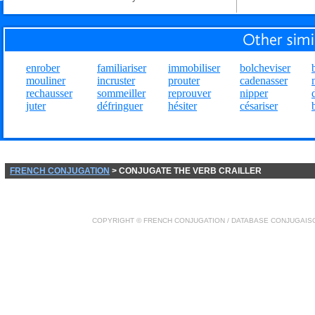
enrober
familiariser
immobiliser
bolcheviser
mouliner
incruster
prouter
cadenasser
rechausser
sommeiller
reprouver
nipper
juter
défringuer
hésiter
césariser
FRENCH CONJUGATION
> CONJUGATE THE VERB CRAILLER
COPYRIGHT ©
FRENCH CONJUGATION
/ DATABASE
CONJUGAIS