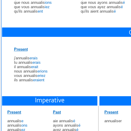
que nous annualis
ions
que nous ayons annualis
é
que vous annualis
iez
que vous ayez annualis
é
qu'ils annualis
ent
qu'ils aient annualis
é
Present
j'annualis
erais
tu annualis
erais
il annualis
erait
nous annualis
erions
vous annualis
eriez
ils annualis
eraient
Present
Past
Present
annualis
e
aie annualis
é
annualiser
annualis
ons
ayons annualis
é
annualis
ez
ayez annualis
é