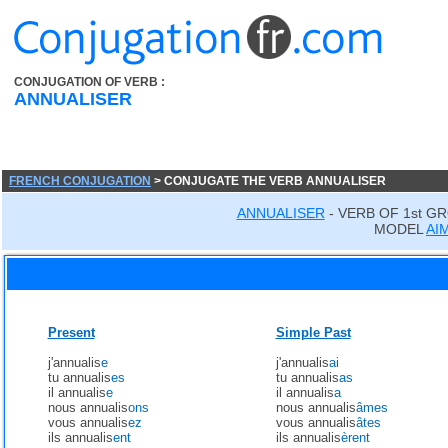
CONJUGATION OF VERB :
ANNUALISER
FRENCH CONJUGATION
> CONJUGATE THE VERB ANNUALISER
ANNUALISER
- VERB OF 1st G
MODEL
AI
Present
Simple Past
j'annualis
e
j'annualis
ai
tu annualis
es
tu annualis
as
il annualis
e
il annualis
a
nous annualis
ons
nous annualis
âmes
vous annualis
ez
vous annualis
âtes
ils annualis
ent
ils annualis
èrent