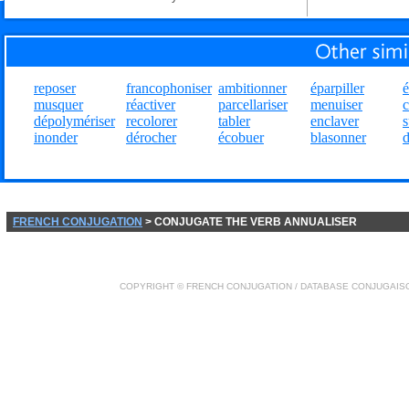
reposer
francophoniser
ambitionner
éparpiller
é
musquer
réactiver
parcellariser
menuiser
c
dépolymériser
recolorer
tabler
enclaver
s
inonder
dérocher
écobuer
blasonner
d
FRENCH CONJUGATION
> CONJUGATE THE VERB ANNUALISER
COPYRIGHT ©
FRENCH CONJUGATION
/ DATABASE
CONJUGAIS