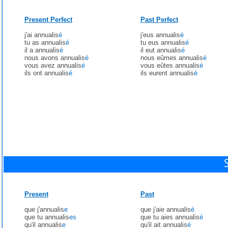
Present Perfect
Past Perfect
j'ai annualis
é
j'eus annualis
é
tu as annualis
é
tu eus annualis
é
il a annualis
é
il eut annualis
é
nous avons annualis
é
nous eûmes annualis
é
vous avez annualis
é
vous eûtes annualis
é
ils ont annualis
é
ils eurent annualis
é
Present
Past
que j'annualis
e
que j'aie annualis
é
que tu annualis
es
que tu aies annualis
é
qu'il annualis
e
qu'il ait annualis
é