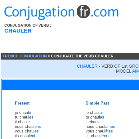
CONJUGATION OF VERB :
CHAULER
FRENCH CONJUGATION
> CONJUGATE THE VERB CHAULER
CHAULER
- VERB OF 1st GRO
MODEL
AI
Present
Simple Past
je chaul
e
je chaul
ai
tu chaul
es
tu chaul
as
il chaul
e
il chaul
a
nous chaul
ons
nous chaul
âmes
vous chaul
ez
vous chaul
âtes
ils chaul
ent
ils chaul
èrent