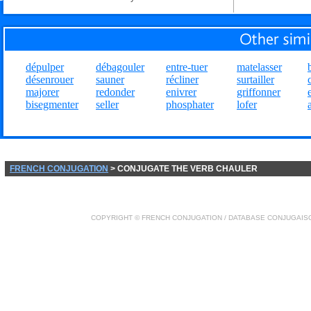
dépulper
débagouler
entre-tuer
matelasser
désenrouer
sauner
récliner
surtailler
majorer
redonder
enivrer
griffonner
bisegmenter
seller
phosphater
lofer
FRENCH CONJUGATION
> CONJUGATE THE VERB CHAULER
COPYRIGHT ©
FRENCH CONJUGATION
/ DATABASE
CONJUGAIS