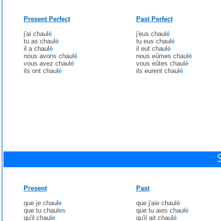
Present Perfect
Past Perfect
j'ai chaul
é
j'eus chaul
é
tu as chaul
é
tu eus chaul
é
il a chaul
é
il eut chaul
é
nous avons chaul
é
nous eûmes chaul
é
vous avez chaul
é
vous eûtes chaul
é
ils ont chaul
é
ils eurent chaul
é
Present
Past
que je chaul
e
que j'aie chaul
é
que tu chaul
es
que tu aies chaul
é
qu'il chaul
e
qu'il ait chaul
é