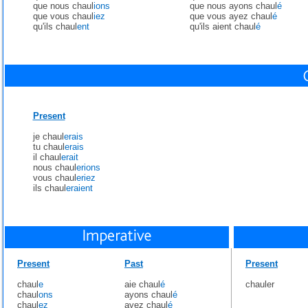
que nous chaul
ions
que nous ayons chaul
é
que vous chaul
iez
que vous ayez chaul
é
qu'ils chaul
ent
qu'ils aient chaul
é
Present
je chaul
erais
tu chaul
erais
il chaul
erait
nous chaul
erions
vous chaul
eriez
ils chaul
eraient
Present
Past
Present
chaul
e
aie chaul
é
chauler
chaul
ons
ayons chaul
é
chaul
ez
ayez chaul
é