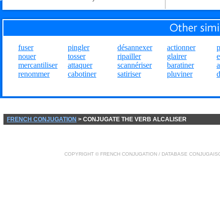
fuser
pingler
désannexer
actionner
p
nouer
tosser
ripailler
glairer
e
mercantiliser
attaquer
scannériser
baratiner
a
renommer
cabotiner
satiriser
pluviner
d
FRENCH CONJUGATION
> CONJUGATE THE VERB ALCALISER
COPYRIGHT ©
FRENCH CONJUGATION
/ DATABASE
CONJUGAIS