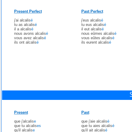
Present Perfect
Past Perfect
j'ai alcalis
é
j'eus alcalis
é
tu as alcalis
é
tu eus alcalis
é
il a alcalis
é
il eut alcalis
é
nous avons alcalis
é
nous eûmes alcalis
é
vous avez alcalis
é
vous eûtes alcalis
é
ils ont alcalis
é
ils eurent alcalis
é
Present
Past
que j'alcalis
e
que j'aie alcalis
é
que tu alcalis
es
que tu aies alcalis
é
qu'il alcalis
e
qu'il ait alcalis
é