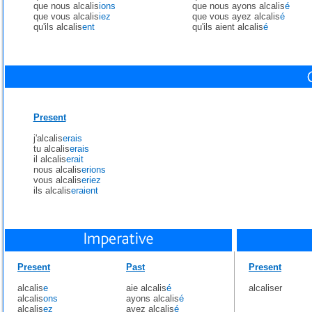
que nous alcalis
ions
que nous ayons alcalis
é
que vous alcalis
iez
que vous ayez alcalis
é
qu'ils alcalis
ent
qu'ils aient alcalis
é
Present
j'alcalis
erais
tu alcalis
erais
il alcalis
erait
nous alcalis
erions
vous alcalis
eriez
ils alcalis
eraient
Present
Past
Present
alcalis
e
aie alcalis
é
alcaliser
alcalis
ons
ayons alcalis
é
alcalis
ez
ayez alcalis
é