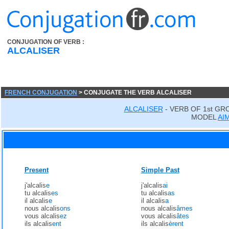
CONJUGATION OF VERB :
ALCALISER
FRENCH CONJUGATION
> CONJUGATE THE VERB ALCALISER
ALCALISER
- VERB OF 1st GR
MODEL
AI
Present
Simple Past
j'alcalis
e
j'alcalis
ai
tu alcalis
es
tu alcalis
as
il alcalis
e
il alcalis
a
nous alcalis
ons
nous alcalis
âmes
vous alcalis
ez
vous alcalis
âtes
ils alcalis
ent
ils alcalis
èrent