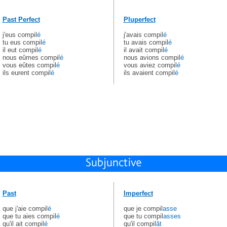
Past Perfect
Pluperfect
j'eus compil
é
j'avais compil
é
tu eus compil
é
tu avais compil
é
il eut compil
é
il avait compil
é
nous eûmes compil
é
nous avions compil
é
vous eûtes compil
é
vous aviez compil
é
ils eurent compil
é
ils avaient compil
é
Past
Imperfect
que j'aie compil
é
que je compil
asse
que tu aies compil
é
que tu compil
asses
qu'il ait compil
é
qu'il compil
ât