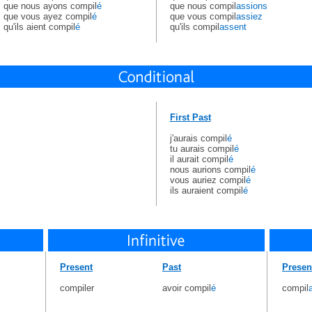
que nous ayons compil
é
que nous compil
assions
que vous ayez compil
é
que vous compil
assiez
qu'ils aient compil
é
qu'ils compil
assent
First Past
j'aurais compil
é
tu aurais compil
é
il aurait compil
é
nous aurions compil
é
vous auriez compil
é
ils auraient compil
é
Present
Past
Presen
compiler
avoir compil
é
compil