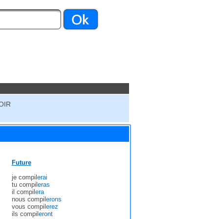
OIR
Future
je compil
erai
tu compil
eras
il compil
era
nous compil
erons
vous compil
erez
ils compil
eront