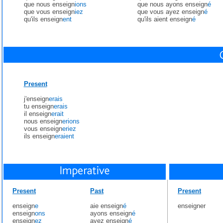
que nous enseign
ions
que nous ayons enseign
é
que vous enseign
iez
que vous ayez enseign
é
qu'ils enseign
ent
qu'ils aient enseign
é
Present
j'enseign
erais
tu enseign
erais
il enseign
erait
nous enseign
erions
vous enseign
eriez
ils enseign
eraient
Present
Past
Present
enseign
e
aie enseign
é
enseigner
enseign
ons
ayons enseign
é
enseign
ez
ayez enseign
é