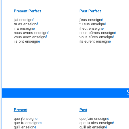
Present Perfect
Past Perfect
j'ai enseign
é
j'eus enseign
é
tu as enseign
é
tu eus enseign
é
il a enseign
é
il eut enseign
é
nous avons enseign
é
nous eûmes enseign
é
vous avez enseign
é
vous eûtes enseign
é
ils ont enseign
é
ils eurent enseign
é
Present
Past
que j'enseign
e
que j'aie enseign
é
que tu enseign
es
que tu aies enseign
é
qu'il enseign
e
qu'il ait enseign
é