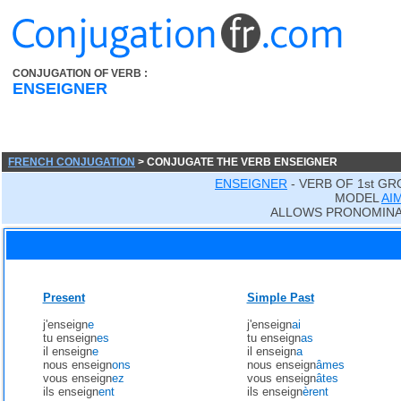
CONJUGATION OF VERB :
ENSEIGNER
FRENCH CONJUGATION
> CONJUGATE THE VERB ENSEIGNER
ENSEIGNER
- VERB OF 1st GR
MODEL
AI
ALLOWS PRONOMINA
Present
Simple Past
j'enseign
e
j'enseign
ai
tu enseign
es
tu enseign
as
il enseign
e
il enseign
a
nous enseign
ons
nous enseign
âmes
vous enseign
ez
vous enseign
âtes
ils enseign
ent
ils enseign
èrent