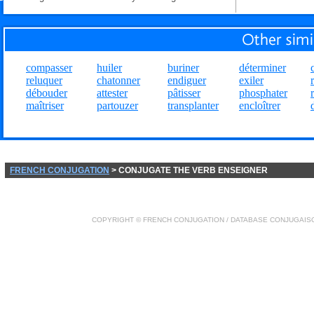
compasser
huiler
buriner
déterminer
reluquer
chatonner
endiguer
exiler
débouder
attester
pâtisser
phosphater
maîtriser
partouzer
transplanter
encloîtrer
FRENCH CONJUGATION
> CONJUGATE THE VERB ENSEIGNER
COPYRIGHT ©
FRENCH CONJUGATION
/ DATABASE
CONJUGAIS