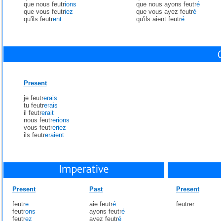
que nous feutr
ions
que nous ayons feutr
é
que vous feutr
iez
que vous ayez feutr
é
qu'ils feutr
ent
qu'ils aient feutr
é
Present
je feutr
erais
tu feutr
erais
il feutr
erait
nous feutr
erions
vous feutr
eriez
ils feutr
eraient
Present
Past
Present
feutr
e
aie feutr
é
feutrer
feutr
ons
ayons feutr
é
feutr
ez
ayez feutr
é