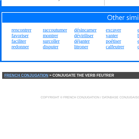
rencontrer
raccoutumer
désincarner
excaver
favoriser
montrer
déviriliser
vanter
faciliter
surcoller
déjanter
poétiser
redonner
disputer
litroner
calfeutrer
FRENCH CONJUGATION
> CONJUGATE THE VERB FEUTRER
COPYRIGHT ©
FRENCH CONJUGATION
/ DATABASE
CONJUGAIS