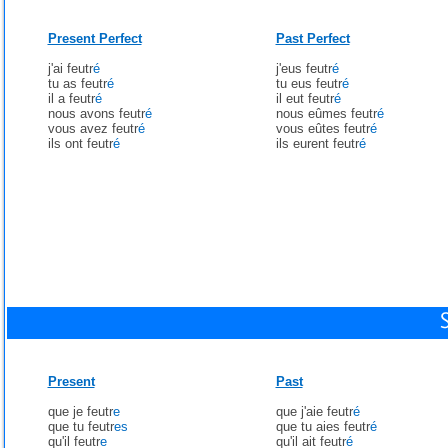
Present Perfect
Past Perfect
j'ai feutr
é
j'eus feutr
é
tu as feutr
é
tu eus feutr
é
il a feutr
é
il eut feutr
é
nous avons feutr
é
nous eûmes feutr
é
vous avez feutr
é
vous eûtes feutr
é
ils ont feutr
é
ils eurent feutr
é
Present
Past
que je feutr
e
que j'aie feutr
é
que tu feutr
es
que tu aies feutr
é
qu'il feutr
e
qu'il ait feutr
é