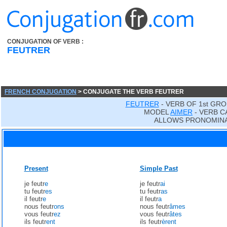
CONJUGATION OF VERB :
FEUTRER
FRENCH CONJUGATION
> CONJUGATE THE VERB FEUTRER
FEUTRER
- VERB OF 1st GRO
MODEL
AIMER
- VERB C
ALLOWS PRONOMINA
Present
Simple Past
je feutr
e
je feutr
ai
tu feutr
es
tu feutr
as
il feutr
e
il feutr
a
nous feutr
ons
nous feutr
âmes
vous feutr
ez
vous feutr
âtes
ils feutr
ent
ils feutr
èrent