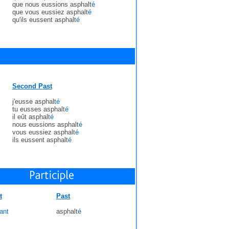
que nous eussions asphalt
é
que vous eussiez asphalt
é
qu'ils eussent asphalt
é
Second Past
j'eusse asphalt
é
tu eusses asphalt
é
il eût asphalt
é
nous eussions asphalt
é
vous eussiez asphalt
é
ils eussent asphalt
é
t
Past
ant
asphalt
é