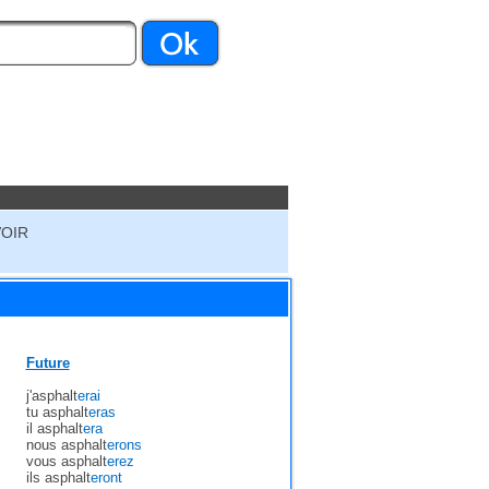
VOIR
Future
j'asphalt
erai
tu asphalt
eras
il asphalt
era
nous asphalt
erons
vous asphalt
erez
ils asphalt
eront