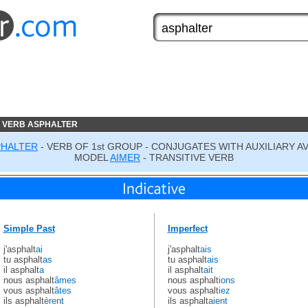
 VERB ASPHALTER
PHALTER
- VERB OF 1st GROUP - CONJUGATES WITH AUXILIARY A
MODEL
AIMER
- TRANSITIVE VERB
Simple Past
Imperfect
j'asphalt
ai
j'asphalt
ais
tu asphalt
as
tu asphalt
ais
il asphalt
a
il asphalt
ait
nous asphalt
âmes
nous asphalt
ions
vous asphalt
âtes
vous asphalt
iez
ils asphalt
èrent
ils asphalt
aient