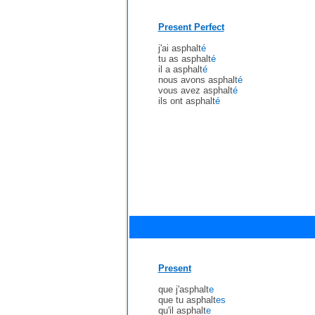
Present Perfect
j'ai asphalt
é
tu as asphalt
é
il a asphalt
é
nous avons asphalt
é
vous avez asphalt
é
ils ont asphalt
é
Present
que j'asphalt
e
que tu asphalt
es
qu'il asphalt
e