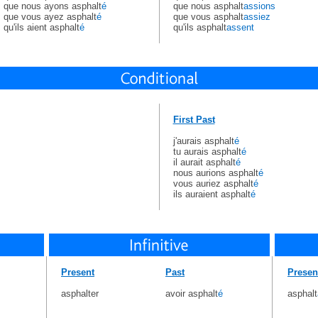
que nous ayons asphalt
é
que nous asphalt
assions
que vous ayez asphalt
é
que vous asphalt
assiez
qu'ils aient asphalt
é
qu'ils asphalt
assent
First Past
j'aurais asphalt
é
tu aurais asphalt
é
il aurait asphalt
é
nous aurions asphalt
é
vous auriez asphalt
é
ils auraient asphalt
é
Present
Past
Presen
asphalter
avoir asphalt
é
asphalt