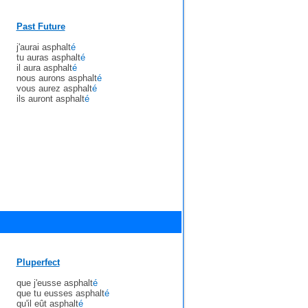
Past Future
j'aurai asphalt
é
tu auras asphalt
é
il aura asphalt
é
nous aurons asphalt
é
vous aurez asphalt
é
ils auront asphalt
é
Pluperfect
que j'eusse asphalt
é
que tu eusses asphalt
é
qu'il eût asphalt
é