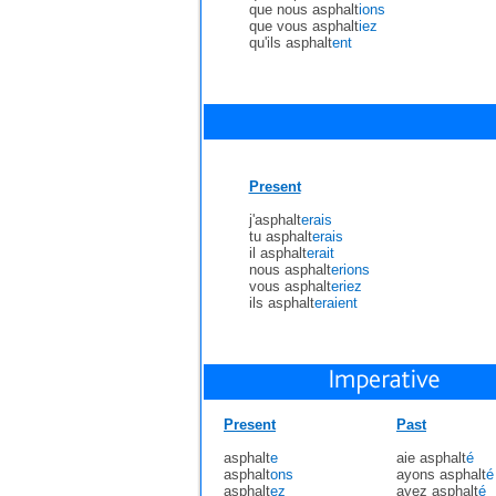
que nous asphalt
ions
que vous asphalt
iez
qu'ils asphalt
ent
Present
j'asphalt
erais
tu asphalt
erais
il asphalt
erait
nous asphalt
erions
vous asphalt
eriez
ils asphalt
eraient
Present
Past
asphalt
e
aie asphalt
é
asphalt
ons
ayons asphalt
é
asphalt
ez
ayez asphalt
é