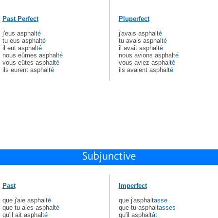
Past Perfect
Pluperfect
j'eus asphalt
é
j'avais asphalt
é
tu eus asphalt
é
tu avais asphalt
é
il eut asphalt
é
il avait asphalt
é
nous eûmes asphalt
é
nous avions asphalt
é
vous eûtes asphalt
é
vous aviez asphalt
é
ils eurent asphalt
é
ils avaient asphalt
é
Past
Imperfect
que j'aie asphalt
é
que j'asphalt
asse
que tu aies asphalt
é
que tu asphalt
asses
qu'il ait asphalt
é
qu'il asphalt
ât