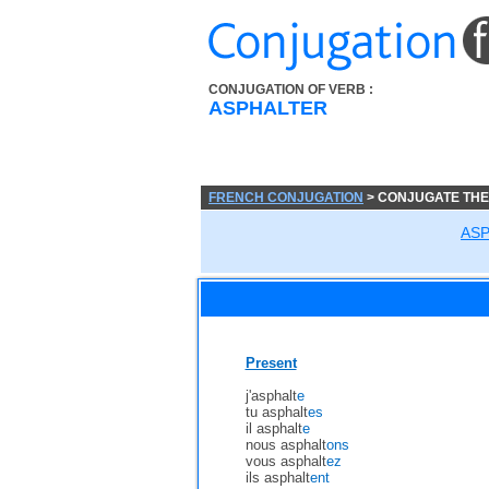
CONJUGATION OF VERB :
ASPHALTER
FRENCH CONJUGATION
> CONJUGATE THE
AS
Present
j'asphalt
e
tu asphalt
es
il asphalt
e
nous asphalt
ons
vous asphalt
ez
ils asphalt
ent