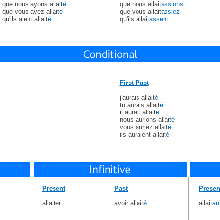
que nous ayons allait
é
que nous allait
assions
que vous ayez allait
é
que vous allait
assiez
qu'ils aient allait
é
qu'ils allait
assent
First Past
j'aurais allait
é
tu aurais allait
é
il aurait allait
é
nous aurions allait
é
vous auriez allait
é
ils auraient allait
é
Present
Past
Presen
allaiter
avoir allait
é
allait
an