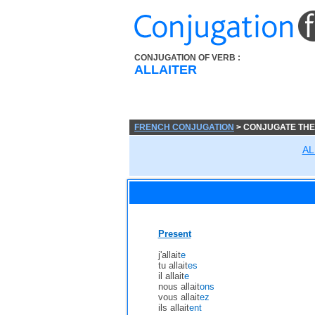
CONJUGATION OF VERB :
ALLAITER
FRENCH CONJUGATION
> CONJUGATE THE
AL
Present
j'allait
e
tu allait
es
il allait
e
nous allait
ons
vous allait
ez
ils allait
ent