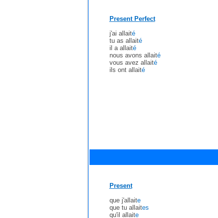
Present Perfect
j'ai allait
é
tu as allait
é
il a allait
é
nous avons allait
é
vous avez allait
é
ils ont allait
é
Present
que j'allait
e
que tu allait
es
qu'il allait
e