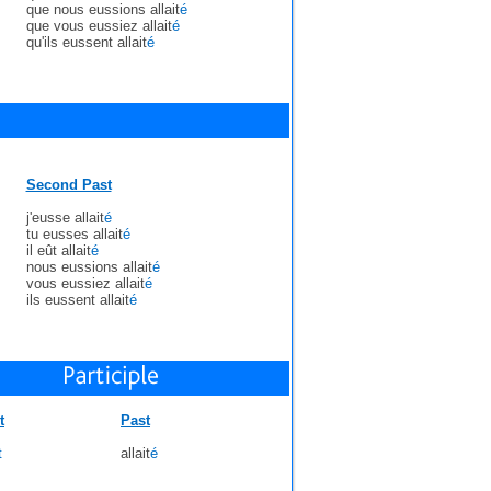
que nous eussions allait
é
que vous eussiez allait
é
qu'ils eussent allait
é
Second Past
j'eusse allait
é
tu eusses allait
é
il eût allait
é
nous eussions allait
é
vous eussiez allait
é
ils eussent allait
é
t
Past
t
allait
é