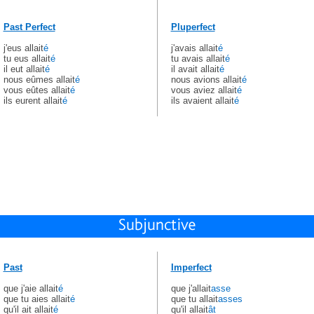
Past Perfect
Pluperfect
j'eus allait
é
j'avais allait
é
tu eus allait
é
tu avais allait
é
il eut allait
é
il avait allait
é
nous eûmes allait
é
nous avions allait
é
vous eûtes allait
é
vous aviez allait
é
ils eurent allait
é
ils avaient allait
é
Past
Imperfect
que j'aie allait
é
que j'allait
asse
que tu aies allait
é
que tu allait
asses
qu'il ait allait
é
qu'il allait
ât