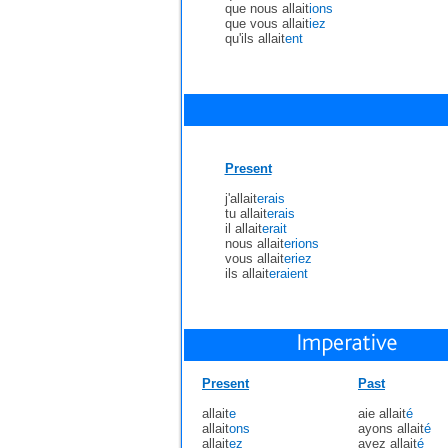
que nous allait
ions
que vous allait
iez
qu'ils allait
ent
Present
j'allait
erais
tu allait
erais
il allait
erait
nous allait
erions
vous allait
eriez
ils allait
eraient
Present
Past
allait
e
aie allait
é
allait
ons
ayons allait
é
allait
ez
ayez allait
é