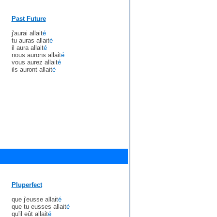
Past Future
j'aurai allait
é
tu auras allait
é
il aura allait
é
nous aurons allait
é
vous aurez allait
é
ils auront allait
é
Pluperfect
que j'eusse allait
é
que tu eusses allait
é
qu'il eût allait
é