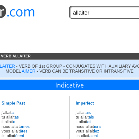
 VERB ALLAITER
LAITER
- VERB OF 1st GROUP - CONJUGATES WITH AUXILIARY AV
MODEL
AIMER
- VERB CAN BE TRANSITIVE OR INTRANSITIVE
Simple Past
Imperfect
j'allait
ai
j'allait
ais
tu allait
as
tu allait
ais
il allait
a
il allait
ait
nous allait
âmes
nous allait
ions
vous allait
âtes
vous allait
iez
ils allait
èrent
ils allait
aient