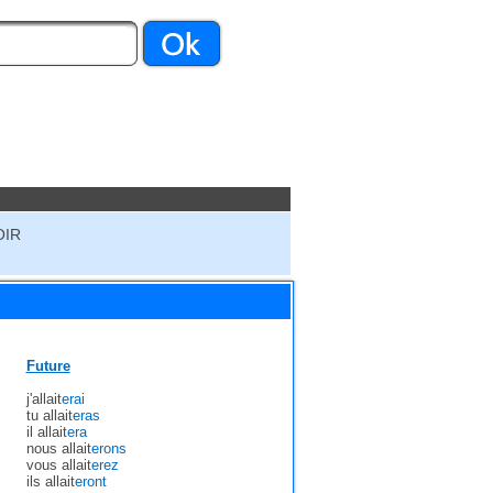
OIR
Future
j'allait
erai
tu allait
eras
il allait
era
nous allait
erons
vous allait
erez
ils allait
eront