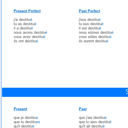
Present Perfect
Past Perfect
j'ai destitu
é
j'eus destitu
é
tu as destitu
é
tu eus destitu
é
il a destitu
é
il eut destitu
é
nous avons destitu
é
nous eûmes destitu
é
vous avez destitu
é
vous eûtes destitu
é
ils ont destitu
é
ils eurent destitu
é
Present
Past
que je destitu
e
que j'aie destitu
é
que tu destitu
es
que tu aies destitu
é
qu'il destitu
e
qu'il ait destitu
é