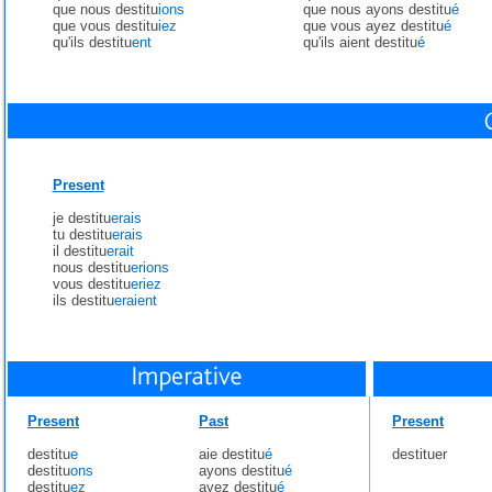
que nous destitu
ions
que nous ayons destitu
é
que vous destitu
iez
que vous ayez destitu
é
qu'ils destitu
ent
qu'ils aient destitu
é
Present
je destitu
erais
tu destitu
erais
il destitu
erait
nous destitu
erions
vous destitu
eriez
ils destitu
eraient
Present
Past
Present
destitu
e
aie destitu
é
destituer
destitu
ons
ayons destitu
é
destitu
ez
ayez destitu
é