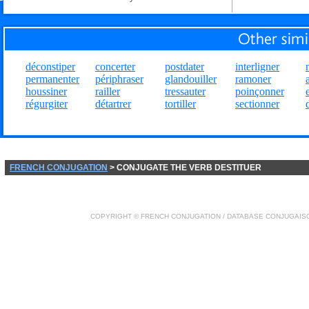
déconstiper
concerter
postdater
interligner
permanenter
périphraser
glandouiller
ramoner
houssiner
railler
tressauter
poinçonner
régurgiter
détartrer
tortiller
sectionner
FRENCH CONJUGATION
> CONJUGATE THE VERB DESTITUER
COPYRIGHT ©
FRENCH CONJUGATION
/ DATABASE
CONJUGAIS