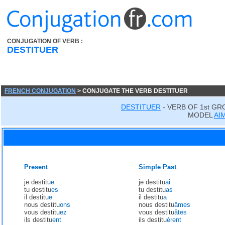
CONJUGATION OF VERB :
DESTITUER
FRENCH CONJUGATION
> CONJUGATE THE VERB DESTITUER
DESTITUER
- VERB OF 1st GR
MODEL
AI
Present
Simple Past
je destitu
e
je destitu
ai
tu destitu
es
tu destitu
as
il destitu
e
il destitu
a
nous destitu
ons
nous destitu
âmes
vous destitu
ez
vous destitu
âtes
ils destitu
ent
ils destitu
èrent