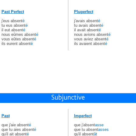
Past Perfect
Pluperfect
j'eus absent
é
j'avais absent
é
tu eus absent
é
tu avais absent
é
il eut absent
é
il avait absent
é
nous eûmes absent
é
nous avions absent
é
vous eûtes absent
é
vous aviez absent
é
ils eurent absent
é
ils avaient absent
é
Past
Imperfect
que j'aie absent
é
que j'absent
asse
que tu aies absent
é
que tu absent
asses
qu'il ait absent
é
qu'il absent
ât