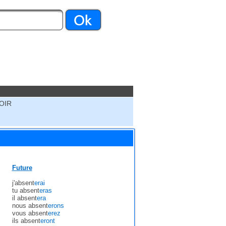
OIR
Future
j'absent
erai
tu absent
eras
il absent
era
nous absent
erons
vous absent
erez
ils absent
eront