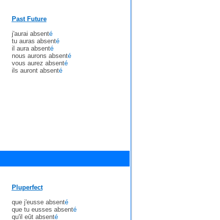
Past Future
j'aurai absent
é
tu auras absent
é
il aura absent
é
nous aurons absent
é
vous aurez absent
é
ils auront absent
é
Pluperfect
que j'eusse absent
é
que tu eusses absent
é
qu'il eût absent
é