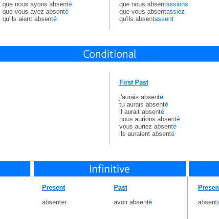
que nous ayons absent
é
que nous absent
assions
que vous ayez absent
é
que vous absent
assiez
qu'ils aient absent
é
qu'ils absent
assent
First Past
j'aurais absent
é
tu aurais absent
é
il aurait absent
é
nous aurions absent
é
vous auriez absent
é
ils auraient absent
é
Present
Past
Presen
absenter
avoir absent
é
absent