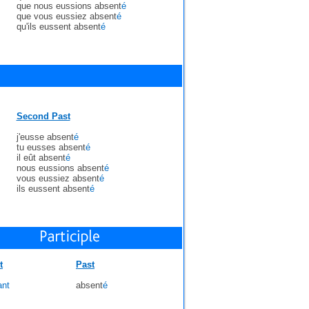
que nous eussions absent
é
que vous eussiez absent
é
qu'ils eussent absent
é
Second Past
j'eusse absent
é
tu eusses absent
é
il eût absent
é
nous eussions absent
é
vous eussiez absent
é
ils eussent absent
é
t
Past
ant
absent
é