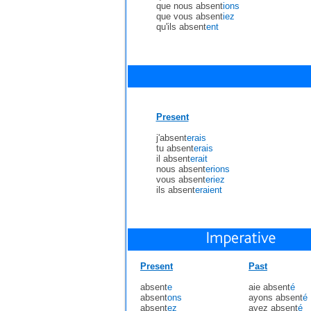
que nous absent
ions
que vous absent
iez
qu'ils absent
ent
Present
j'absent
erais
tu absent
erais
il absent
erait
nous absent
erions
vous absent
eriez
ils absent
eraient
Present
Past
absent
e
aie absent
é
absent
ons
ayons absent
é
absent
ez
ayez absent
é