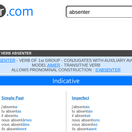
 VERB ABSENTER
SENTER
- VERB OF 1st GROUP - CONJUGATES WITH AUXILIARY AV
MODEL
AIMER
- TRANSITIVE VERB
ALLOWS PRONOMINAL CONSTRUCTION :
S'ABSENTER
Simple Past
Imperfect
j'absent
ai
j'absent
ais
tu absent
as
tu absent
ais
il absent
a
il absent
ait
nous absent
âmes
nous absent
ions
vous absent
âtes
vous absent
iez
ils absent
èrent
ils absent
aient