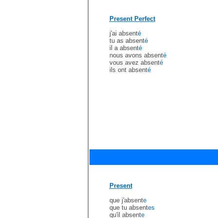
Present Perfect
j'ai absent
é
tu as absent
é
il a absent
é
nous avons absent
é
vous avez absent
é
ils ont absent
é
Present
que j'absent
e
que tu absent
es
qu'il absent
e