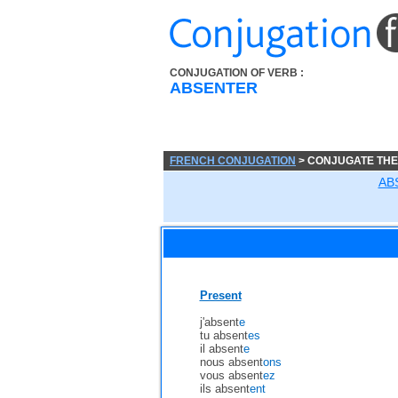
CONJUGATION OF VERB :
ABSENTER
FRENCH CONJUGATION
> CONJUGATE THE
AB
Present
j'absent
e
tu absent
es
il absent
e
nous absent
ons
vous absent
ez
ils absent
ent