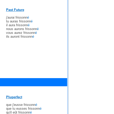
Past Future
j'aurai frissonn
é
tu auras frissonn
é
il aura frissonn
é
nous aurons frissonn
é
vous aurez frissonn
é
ils auront frissonn
é
Pluperfect
que j'eusse frissonn
é
que tu eusses frissonn
é
qu'il eût frissonn
é