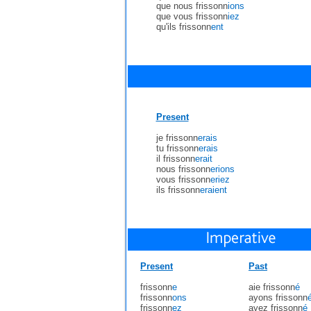
que nous frissonn
ions
que vous frissonn
iez
qu'ils frissonn
ent
Present
je frissonn
erais
tu frissonn
erais
il frissonn
erait
nous frissonn
erions
vous frissonn
eriez
ils frissonn
eraient
Present
Past
frissonn
e
aie frissonn
é
frissonn
ons
ayons frissonn
frissonn
ez
ayez frissonn
é