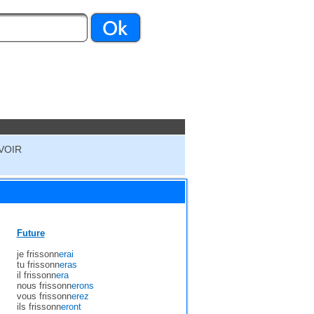
VOIR
Future
je frissonn
erai
tu frissonn
eras
il frissonn
era
nous frissonn
erons
vous frissonn
erez
ils frissonn
eront