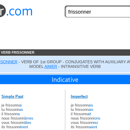
 VERB FRISSONNER
SSONNER
- VERB OF 1st GROUP - CONJUGATES WITH AUXILIARY A
MODEL
AIMER
- INTRANSITIVE VERB
Simple Past
Imperfect
je frissonn
ai
je frissonn
ais
tu frissonn
as
tu frissonn
ais
il frissonn
a
il frissonn
ait
nous frissonn
âmes
nous frissonn
ions
vous frissonn
âtes
vous frissonn
iez
ils frissonn
èrent
ils frissonn
aient