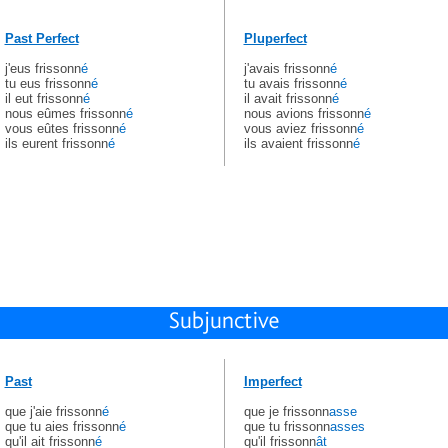
Past Perfect
Pluperfect
j'eus frissonn
é
j'avais frissonn
é
tu eus frissonn
é
tu avais frissonn
é
il eut frissonn
é
il avait frissonn
é
nous eûmes frissonn
é
nous avions frissonn
é
vous eûtes frissonn
é
vous aviez frissonn
é
ils eurent frissonn
é
ils avaient frissonn
é
Past
Imperfect
que j'aie frissonn
é
que je frissonn
asse
que tu aies frissonn
é
que tu frissonn
asses
qu'il ait frissonn
é
qu'il frissonn
ât