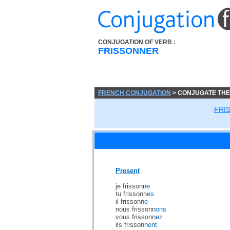
CONJUGATION OF VERB :
FRISSONNER
FRENCH CONJUGATION
> CONJUGATE THE
FRI
Present
je frissonn
e
tu frissonn
es
il frissonn
e
nous frissonn
ons
vous frissonn
ez
ils frissonn
ent