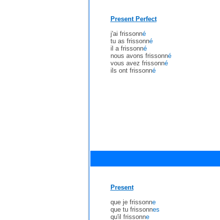
Present Perfect
j'ai frissonn
é
tu as frissonn
é
il a frissonn
é
nous avons frissonn
é
vous avez frissonn
é
ils ont frissonn
é
Present
que je frissonn
e
que tu frissonn
es
qu'il frissonn
e