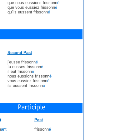
que nous eussions frissonn
é
que vous eussiez frissonn
é
qu'ils eussent frissonn
é
Second Past
j'eusse frissonn
é
tu eusses frissonn
é
il eût frissonn
é
nous eussions frissonn
é
vous eussiez frissonn
é
ils eussent frissonn
é
t
Past
n
ant
frissonn
é