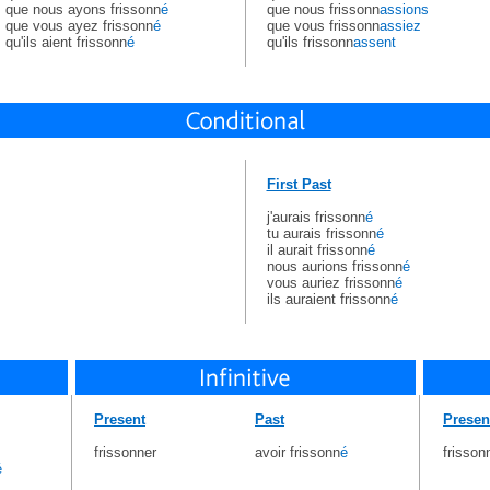
que nous ayons frissonn
é
que nous frissonn
assions
que vous ayez frissonn
é
que vous frissonn
assiez
qu'ils aient frissonn
é
qu'ils frissonn
assent
First Past
j'aurais frissonn
é
tu aurais frissonn
é
il aurait frissonn
é
nous aurions frissonn
é
vous auriez frissonn
é
ils auraient frissonn
é
Present
Past
Presen
frissonner
avoir frissonn
é
frisson
é