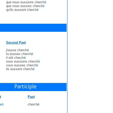
que nous eussions cherch
é
que vous eussiez cherch
é
qu'ils eussent cherch
é
Second Past
j'eusse cherch
é
tu eusses cherch
é
il eût cherch
é
nous eussions cherch
é
vous eussiez cherch
é
ils eussent cherch
é
t
Past
ant
cherch
é