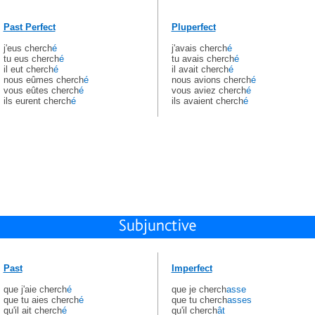
Past Perfect
Pluperfect
j'eus cherch
é
j'avais cherch
é
tu eus cherch
é
tu avais cherch
é
il eut cherch
é
il avait cherch
é
nous eûmes cherch
é
nous avions cherch
é
vous eûtes cherch
é
vous aviez cherch
é
ils eurent cherch
é
ils avaient cherch
é
Past
Imperfect
que j'aie cherch
é
que je cherch
asse
que tu aies cherch
é
que tu cherch
asses
qu'il ait cherch
é
qu'il cherch
ât