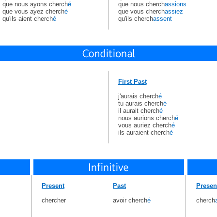
que nous ayons cherch
é
que nous cherch
assions
que vous ayez cherch
é
que vous cherch
assiez
qu'ils aient cherch
é
qu'ils cherch
assent
First Past
j'aurais cherch
é
tu aurais cherch
é
il aurait cherch
é
nous aurions cherch
é
vous auriez cherch
é
ils auraient cherch
é
Present
Past
Presen
chercher
avoir cherch
é
cherch