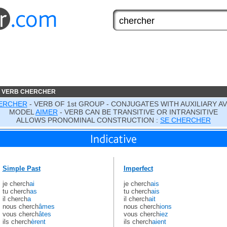
E VERB CHERCHER
ERCHER
- VERB OF 1st GROUP - CONJUGATES WITH AUXILIARY A
MODEL
AIMER
- VERB CAN BE TRANSITIVE OR INTRANSITIVE
ALLOWS PRONOMINAL CONSTRUCTION :
SE CHERCHER
Simple Past
Imperfect
je cherch
ai
je cherch
ais
tu cherch
as
tu cherch
ais
il cherch
a
il cherch
ait
nous cherch
âmes
nous cherch
ions
vous cherch
âtes
vous cherch
iez
ils cherch
èrent
ils cherch
aient