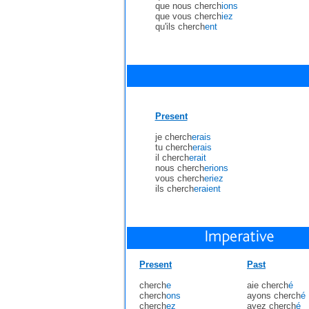
que nous cherch
ions
que vous cherch
iez
qu'ils cherch
ent
Present
je cherch
erais
tu cherch
erais
il cherch
erait
nous cherch
erions
vous cherch
eriez
ils cherch
eraient
Present
Past
cherch
e
aie cherch
é
cherch
ons
ayons cherch
é
cherch
ez
ayez cherch
é