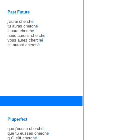
Past Future
j'aurai cherch
é
tu auras cherch
é
il aura cherch
é
nous aurons cherch
é
vous aurez cherch
é
ils auront cherch
é
Pluperfect
que j'eusse cherch
é
que tu eusses cherch
é
qu'il eût cherch
é