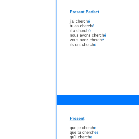
Present Perfect
j'ai cherch
é
tu as cherch
é
il a cherch
é
nous avons cherch
é
vous avez cherch
é
ils ont cherch
é
Present
que je cherch
e
que tu cherch
es
qu'il cherch
e