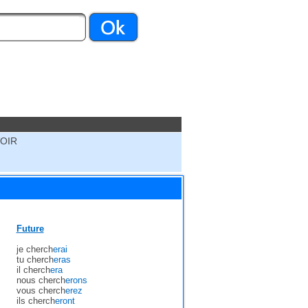
VOIR
Future
je cherch
erai
tu cherch
eras
il cherch
era
nous cherch
erons
vous cherch
erez
ils cherch
eront