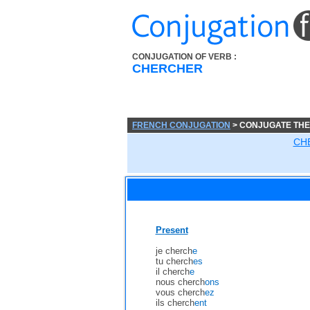
CONJUGATION OF VERB :
CHERCHER
FRENCH CONJUGATION
> CONJUGATE TH
CH
Present
je cherch
e
tu cherch
es
il cherch
e
nous cherch
ons
vous cherch
ez
ils cherch
ent