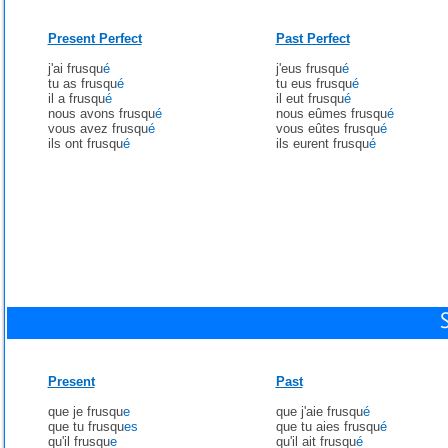
Present Perfect
Past Perfect
j'ai frusqu
é
j'eus frusqu
é
tu as frusqu
é
tu eus frusqu
é
il a frusqu
é
il eut frusqu
é
nous avons frusqu
é
nous eûmes frusqu
é
vous avez frusqu
é
vous eûtes frusqu
é
ils ont frusqu
é
ils eurent frusqu
é
Present
Past
que je frusqu
e
que j'aie frusqu
é
que tu frusqu
es
que tu aies frusqu
é
qu'il frusqu
e
qu'il ait frusqu
é