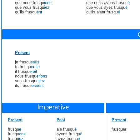
que nous frusqu
ions
que nous ayons frusqu
é
que vous frusqu
iez
que vous ayez frusqu
é
qu'ils frusqu
ent
qu'ils aient frusqu
é
Present
je frusqu
erais
tu frusqu
erais
il frusqu
erait
nous frusqu
erions
vous frusqu
eriez
ils frusqu
eraient
Present
Past
Present
frusqu
e
aie frusqu
é
frusquer
frusqu
ons
ayons frusqu
é
frusqu
ez
ayez frusqu
é