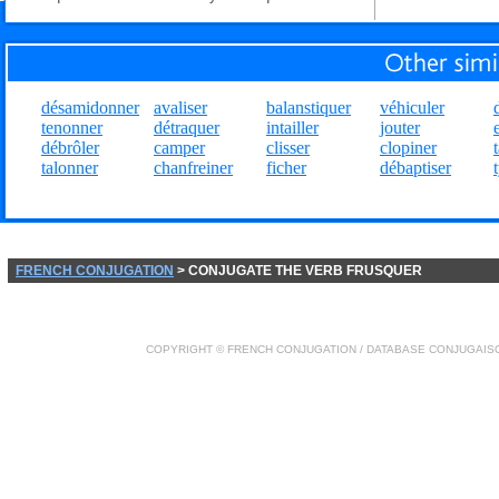
désamidonner
avaliser
balanstiquer
véhiculer
tenonner
détraquer
intailler
jouter
débrôler
camper
clisser
clopiner
talonner
chanfreiner
ficher
débaptiser
FRENCH CONJUGATION
> CONJUGATE THE VERB FRUSQUER
COPYRIGHT ©
FRENCH CONJUGATION
/ DATABASE
CONJUGAIS