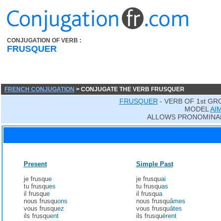
CONJUGATION OF VERB :
FRUSQUER
FRENCH CONJUGATION
> CONJUGATE THE VERB FRUSQUER
FRUSQUER
- VERB OF 1st GR
MODEL
AI
ALLOWS PRONOMINA
Present
Simple Past
je frusqu
e
je frusqu
ai
tu frusqu
es
tu frusqu
as
il frusqu
e
il frusqu
a
nous frusqu
ons
nous frusqu
âmes
vous frusqu
ez
vous frusqu
âtes
ils frusqu
ent
ils frusqu
èrent