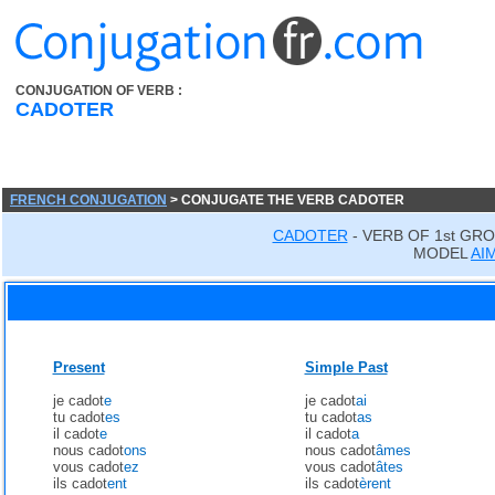
CONJUGATION OF VERB :
CADOTER
FRENCH CONJUGATION
> CONJUGATE THE VERB CADOTER
CADOTER
- VERB OF 1st GR
MODEL
AI
Present
Simple Past
je cadot
e
je cadot
ai
tu cadot
es
tu cadot
as
il cadot
e
il cadot
a
nous cadot
ons
nous cadot
âmes
vous cadot
ez
vous cadot
âtes
ils cadot
ent
ils cadot
èrent