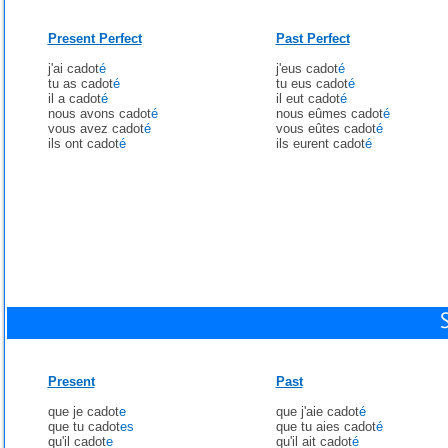
Present Perfect
Past Perfect
j'ai cadot
é
j'eus cadot
é
tu as cadot
é
tu eus cadot
é
il a cadot
é
il eut cadot
é
nous avons cadot
é
nous eûmes cadot
é
vous avez cadot
é
vous eûtes cadot
é
ils ont cadot
é
ils eurent cadot
é
Present
Past
que je cadot
e
que j'aie cadot
é
que tu cadot
es
que tu aies cadot
é
qu'il cadot
e
qu'il ait cadot
é