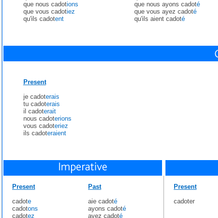
que nous cadot
ions
que nous ayons cadot
é
que vous cadot
iez
que vous ayez cadot
é
qu'ils cadot
ent
qu'ils aient cadot
é
Present
je cadot
erais
tu cadot
erais
il cadot
erait
nous cadot
erions
vous cadot
eriez
ils cadot
eraient
Present
Past
Present
cadot
e
aie cadot
é
cadoter
cadot
ons
ayons cadot
é
cadot
ez
ayez cadot
é