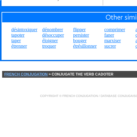
désintoxiquer
dénombrer
flipper
comprimer
tapoter
désoccuper
persister
faner
taper
éloigner
bouger
marxiser
étrenner
troquer
étrésillonner
sucrer
FRENCH CONJUGATION
> CONJUGATE THE VERB CADOTER
COPYRIGHT ©
FRENCH CONJUGATION
/ DATABASE
CONJUGAIS