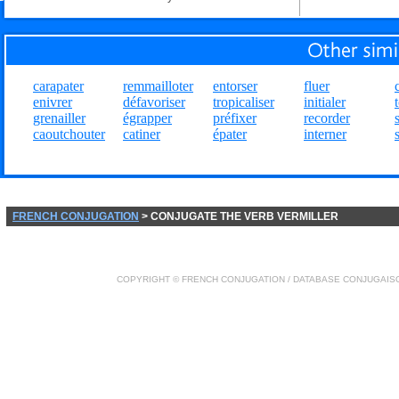
carapater
remmailloter
entorser
fluer
enivrer
défavoriser
tropicaliser
initialer
grenailler
égrapper
préfixer
recorder
caoutchouter
catiner
épater
interner
FRENCH CONJUGATION
> CONJUGATE THE VERB VERMILLER
COPYRIGHT ©
FRENCH CONJUGATION
/ DATABASE
CONJUGAIS