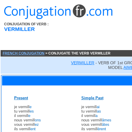
CONJUGATION OF VERB :
VERMILLER
FRENCH CONJUGATION
> CONJUGATE THE VERB VERMILLER
VERMILLER
- VERB OF 1st GR
MODEL
AIM
Present
Simple Past
je vermill
e
je vermill
ai
tu vermill
es
tu vermill
as
il vermill
e
il vermill
a
nous vermill
ons
nous vermill
âmes
vous vermill
ez
vous vermill
âtes
ils vermill
ent
ils vermill
èrent