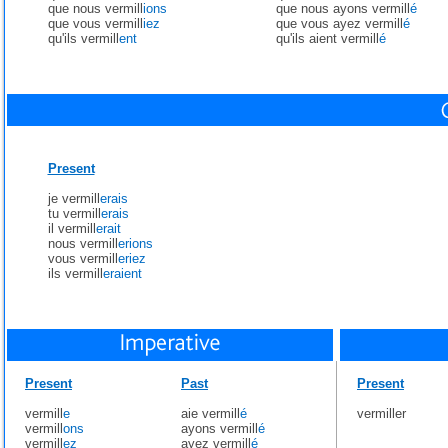
que nous vermill
ions
que nous ayons vermill
é
que vous vermill
iez
que vous ayez vermill
é
qu'ils vermill
ent
qu'ils aient vermill
é
Present
je vermill
erais
tu vermill
erais
il vermill
erait
nous vermill
erions
vous vermill
eriez
ils vermill
eraient
Present
Past
Present
vermill
e
aie vermill
é
vermiller
vermill
ons
ayons vermill
é
vermill
ez
ayez vermill
é