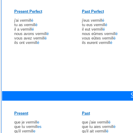
Present Perfect
Past Perfect
j'ai vermill
é
j'eus vermill
é
tu as vermill
é
tu eus vermill
é
il a vermill
é
il eut vermill
é
nous avons vermill
é
nous eûmes vermill
é
vous avez vermill
é
vous eûtes vermill
é
ils ont vermill
é
ils eurent vermill
é
Present
Past
que je vermill
e
que j'aie vermill
é
que tu vermill
es
que tu aies vermill
é
qu'il vermill
e
qu'il ait vermill
é