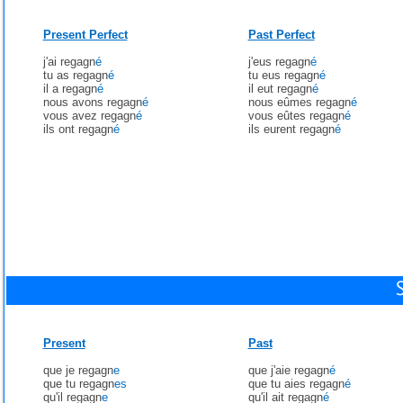
Present Perfect
Past Perfect
j'ai regagn
é
j'eus regagn
é
tu as regagn
é
tu eus regagn
é
il a regagn
é
il eut regagn
é
nous avons regagn
é
nous eûmes regagn
é
vous avez regagn
é
vous eûtes regagn
é
ils ont regagn
é
ils eurent regagn
é
Present
Past
que je regagn
e
que j'aie regagn
é
que tu regagn
es
que tu aies regagn
é
qu'il regagn
e
qu'il ait regagn
é