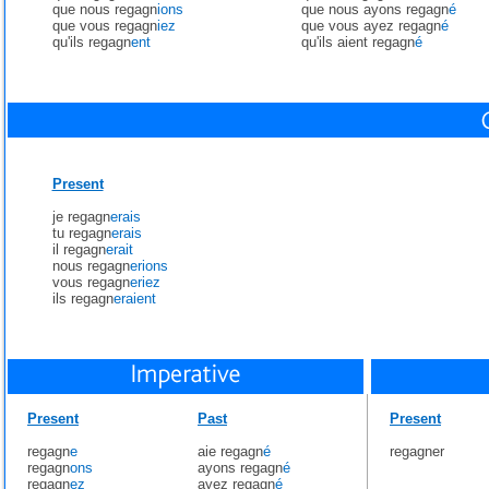
que nous regagn
ions
que nous ayons regagn
é
que vous regagn
iez
que vous ayez regagn
é
qu'ils regagn
ent
qu'ils aient regagn
é
Present
je regagn
erais
tu regagn
erais
il regagn
erait
nous regagn
erions
vous regagn
eriez
ils regagn
eraient
Present
Past
Present
regagn
e
aie regagn
é
regagner
regagn
ons
ayons regagn
é
regagn
ez
ayez regagn
é