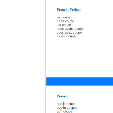
Present Perfect
j'ai coup
é
tu as coup
é
il a coup
é
nous avons coup
é
vous avez coup
é
ils ont coup
é
Present
que je coup
e
que tu coup
es
qu'il coup
e