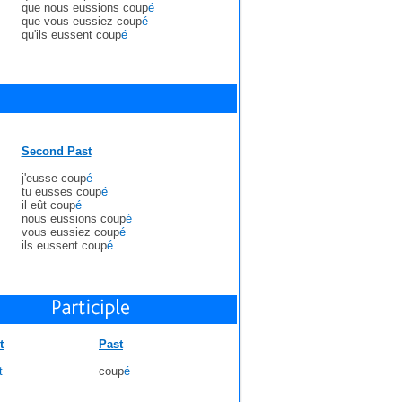
que nous eussions coup
é
que vous eussiez coup
é
qu'ils eussent coup
é
Second Past
j'eusse coup
é
tu eusses coup
é
il eût coup
é
nous eussions coup
é
vous eussiez coup
é
ils eussent coup
é
t
Past
t
coup
é