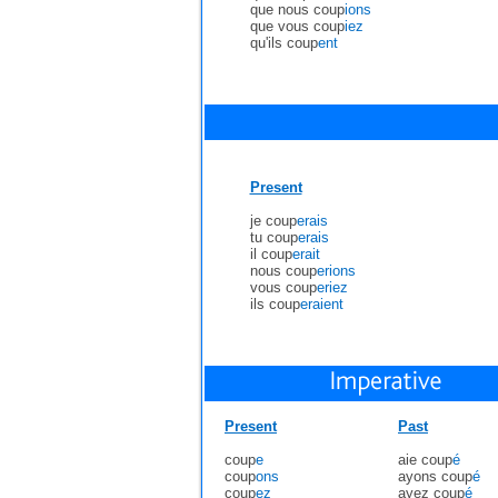
que nous coup
ions
que vous coup
iez
qu'ils coup
ent
Present
je coup
erais
tu coup
erais
il coup
erait
nous coup
erions
vous coup
eriez
ils coup
eraient
Present
Past
coup
e
aie coup
é
coup
ons
ayons coup
é
coup
ez
ayez coup
é