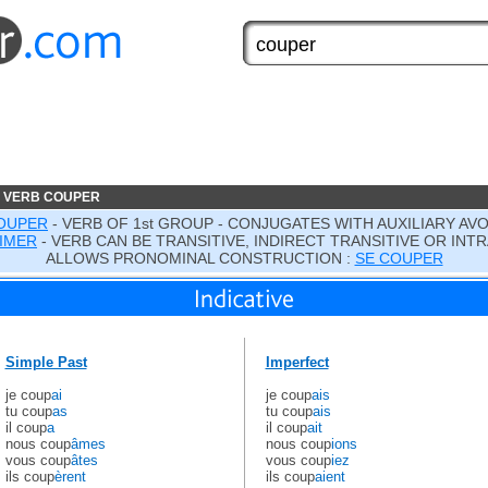
 VERB COUPER
OUPER
- VERB OF 1st GROUP - CONJUGATES WITH AUXILIARY AVO
IMER
- VERB CAN BE TRANSITIVE, INDIRECT TRANSITIVE OR INTR
ALLOWS PRONOMINAL CONSTRUCTION :
SE COUPER
Simple Past
Imperfect
je coup
ai
je coup
ais
tu coup
as
tu coup
ais
il coup
a
il coup
ait
nous coup
âmes
nous coup
ions
vous coup
âtes
vous coup
iez
ils coup
èrent
ils coup
aient