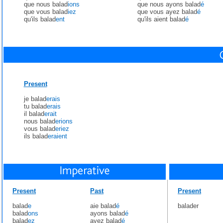
que nous balad
ions
que nous ayons balad
é
que vous balad
iez
que vous ayez balad
é
qu'ils balad
ent
qu'ils aient balad
é
Present
je balad
erais
tu balad
erais
il balad
erait
nous balad
erions
vous balad
eriez
ils balad
eraient
Present
Past
Present
balad
e
aie balad
é
balader
balad
ons
ayons balad
é
balad
ez
ayez balad
é