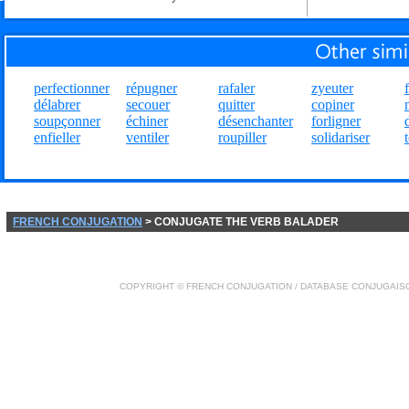
perfectionner
répugner
rafaler
zyeuter
délabrer
secouer
quitter
copiner
soupçonner
échiner
désenchanter
forligner
enfieller
ventiler
roupiller
solidariser
FRENCH CONJUGATION
> CONJUGATE THE VERB BALADER
COPYRIGHT ©
FRENCH CONJUGATION
/ DATABASE
CONJUGAIS