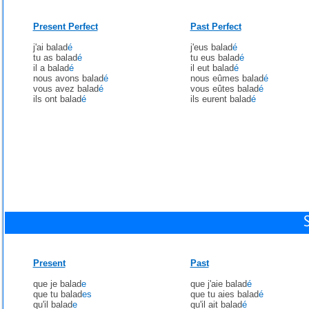
Present Perfect
Past Perfect
j'ai balad
é
j'eus balad
é
tu as balad
é
tu eus balad
é
il a balad
é
il eut balad
é
nous avons balad
é
nous eûmes balad
é
vous avez balad
é
vous eûtes balad
é
ils ont balad
é
ils eurent balad
é
Present
Past
que je balad
e
que j'aie balad
é
que tu balad
es
que tu aies balad
é
qu'il balad
e
qu'il ait balad
é