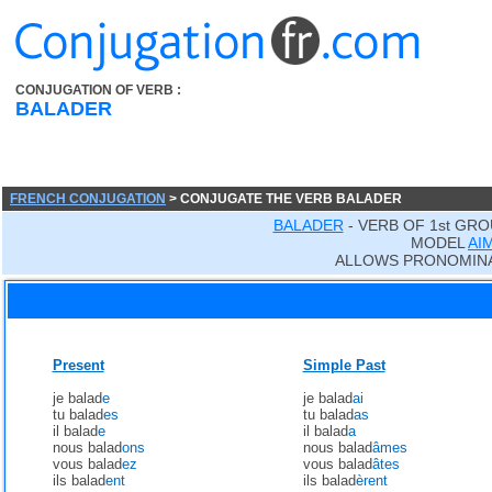
CONJUGATION OF VERB :
BALADER
FRENCH CONJUGATION
> CONJUGATE THE VERB BALADER
BALADER
- VERB OF 1st GRO
MODEL
AI
ALLOWS PRONOMINA
Present
Simple Past
je balad
e
je balad
ai
tu balad
es
tu balad
as
il balad
e
il balad
a
nous balad
ons
nous balad
âmes
vous balad
ez
vous balad
âtes
ils balad
ent
ils balad
èrent