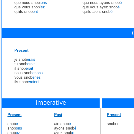
que nous snob
ions
que nous ayons snob
é
que vous snob
iez
que vous ayez snob
é
qu'ils snob
ent
qu'ils aient snob
é
Present
je snob
erais
tu snob
erais
il snob
erait
nous snob
erions
vous snob
eriez
ils snob
eraient
Present
Past
Present
snob
e
aie snob
é
snober
snob
ons
ayons snob
é
snob
ez
ayez snob
é