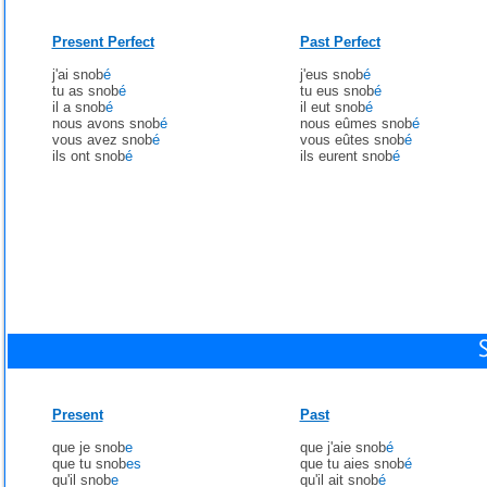
Present Perfect
Past Perfect
j'ai snob
é
j'eus snob
é
tu as snob
é
tu eus snob
é
il a snob
é
il eut snob
é
nous avons snob
é
nous eûmes snob
é
vous avez snob
é
vous eûtes snob
é
ils ont snob
é
ils eurent snob
é
Present
Past
que je snob
e
que j'aie snob
é
que tu snob
es
que tu aies snob
é
qu'il snob
e
qu'il ait snob
é