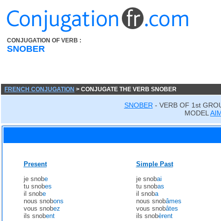
CONJUGATION OF VERB :
SNOBER
FRENCH CONJUGATION
> CONJUGATE THE VERB SNOBER
SNOBER
- VERB OF 1st GRO
MODEL
AI
Present
Simple Past
je snob
e
je snob
ai
tu snob
es
tu snob
as
il snob
e
il snob
a
nous snob
ons
nous snob
âmes
vous snob
ez
vous snob
âtes
ils snob
ent
ils snob
èrent