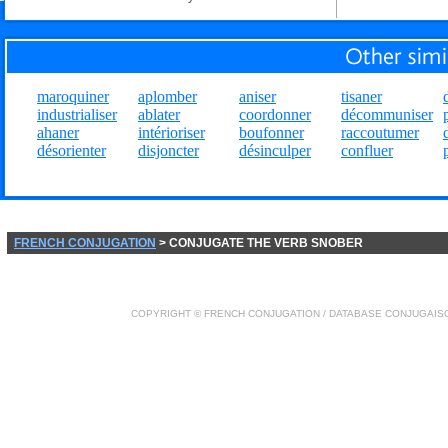
maroquiner
aplomber
aniser
tisaner
industrialiser
ablater
coordonner
décommuniser
ahaner
intérioriser
boufonner
raccoutumer
désorienter
disjoncter
désinculper
confluer
FRENCH CONJUGATION
> CONJUGATE THE VERB SNOBER
COPYRIGHT ©
FRENCH CONJUGATION
/ DATABASE
CONJUGAIS