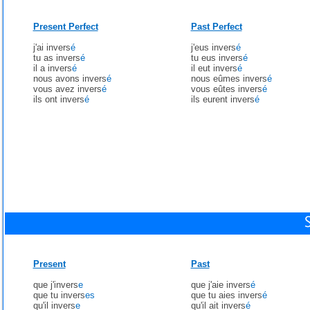
Present Perfect
Past Perfect
j'ai invers
é
j'eus invers
é
tu as invers
é
tu eus invers
é
il a invers
é
il eut invers
é
nous avons invers
é
nous eûmes invers
é
vous avez invers
é
vous eûtes invers
é
ils ont invers
é
ils eurent invers
é
Present
Past
que j'invers
e
que j'aie invers
é
que tu invers
es
que tu aies invers
é
qu'il invers
e
qu'il ait invers
é