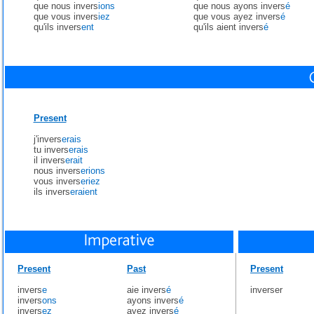
que nous invers
ions
que nous ayons invers
é
que vous invers
iez
que vous ayez invers
é
qu'ils invers
ent
qu'ils aient invers
é
Present
j'invers
erais
tu invers
erais
il invers
erait
nous invers
erions
vous invers
eriez
ils invers
eraient
Present
Past
Present
invers
e
aie invers
é
inverser
invers
ons
ayons invers
é
invers
ez
ayez invers
é