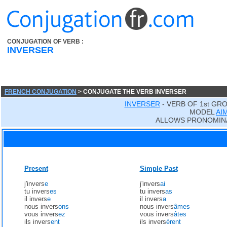
CONJUGATION OF VERB :
INVERSER
FRENCH CONJUGATION
> CONJUGATE THE VERB INVERSER
INVERSER
- VERB OF 1st GR
MODEL
AI
ALLOWS PRONOMIN
Present
Simple Past
j'invers
e
j'invers
ai
tu invers
es
tu invers
as
il invers
e
il invers
a
nous invers
ons
nous invers
âmes
vous invers
ez
vous invers
âtes
ils invers
ent
ils invers
èrent