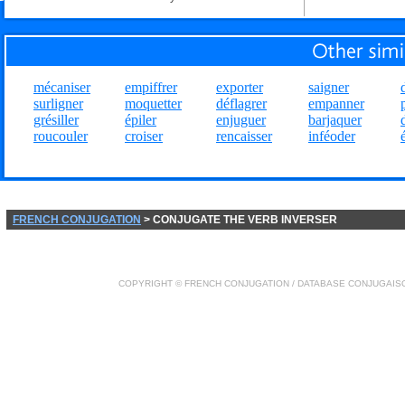
mécaniser
empiffrer
exporter
saigner
surligner
moquetter
déflagrer
empanner
grésiller
épiler
enjuguer
barjaquer
roucouler
croiser
rencaisser
inféoder
FRENCH CONJUGATION
> CONJUGATE THE VERB INVERSER
COPYRIGHT ©
FRENCH CONJUGATION
/ DATABASE
CONJUGAIS