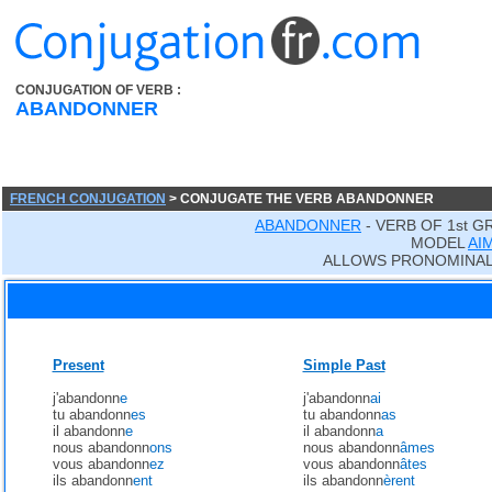
CONJUGATION OF VERB :
ABANDONNER
FRENCH CONJUGATION
> CONJUGATE THE VERB ABANDONNER
ABANDONNER
- VERB OF 1st G
MODEL
AI
ALLOWS PRONOMINAL
Present
Simple Past
j'abandonn
e
j'abandonn
ai
tu abandonn
es
tu abandonn
as
il abandonn
e
il abandonn
a
nous abandonn
ons
nous abandonn
âmes
vous abandonn
ez
vous abandonn
âtes
ils abandonn
ent
ils abandonn
èrent