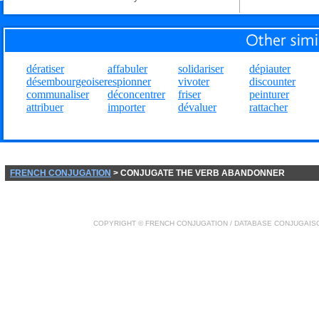
dératiser
affabuler
solidariser
dépiauter
désembourgeoiser
espionner
vivoter
discounter
communaliser
déconcentrer
friser
peinturer
attribuer
importer
dévaluer
rattacher
FRENCH CONJUGATION
> CONJUGATE THE VERB ABANDONNER
COPYRIGHT ©
FRENCH CONJUGATION
/ DATABASE
CONJUGAIS