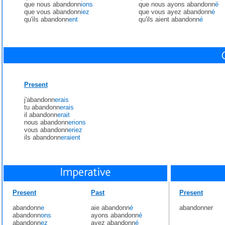
que nous abandonn
ions
que nous ayons abandonn
é
que vous abandonn
iez
que vous ayez abandonn
é
qu'ils abandonn
ent
qu'ils aient abandonn
é
Present
j'abandonn
erais
tu abandonn
erais
il abandonn
erait
nous abandonn
erions
vous abandonn
eriez
ils abandonn
eraient
Present
Past
Present
abandonn
e
aie abandonn
é
abandonner
abandonn
ons
ayons abandonn
é
abandonn
ez
ayez abandonn
é