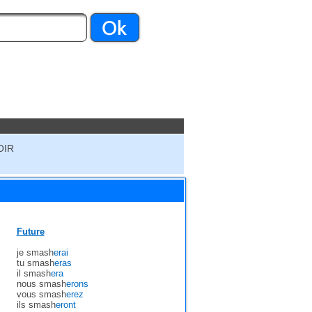
OIR
Future
je smash
erai
tu smash
eras
il smash
era
nous smash
erons
vous smash
erez
ils smash
eront