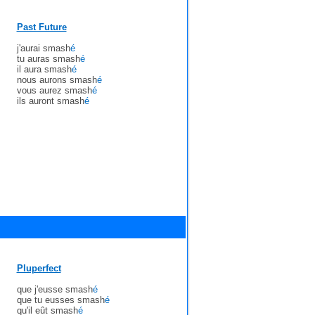
Past Future
j'aurai smash
é
tu auras smash
é
il aura smash
é
nous aurons smash
é
vous aurez smash
é
ils auront smash
é
Pluperfect
que j'eusse smash
é
que tu eusses smash
é
qu'il eût smash
é