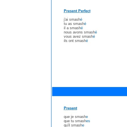
Present Perfect
j'ai smash
é
tu as smash
é
il a smash
é
nous avons smash
é
vous avez smash
é
ils ont smash
é
Present
que je smash
e
que tu smash
es
qu'il smash
e