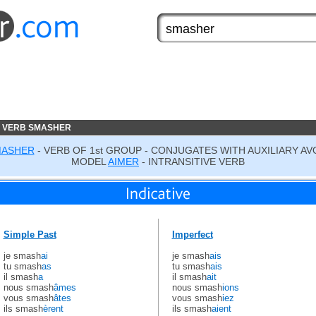
E VERB SMASHER
ASHER
- VERB OF 1st GROUP - CONJUGATES WITH AUXILIARY AV
MODEL
AIMER
- INTRANSITIVE VERB
Simple Past
Imperfect
je smash
ai
je smash
ais
tu smash
as
tu smash
ais
il smash
a
il smash
ait
nous smash
âmes
nous smash
ions
vous smash
âtes
vous smash
iez
ils smash
èrent
ils smash
aient