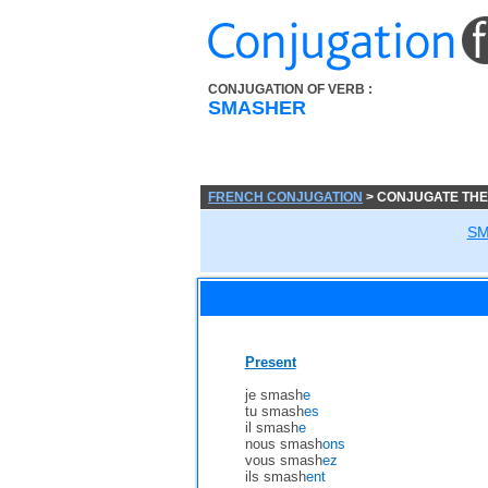
CONJUGATION OF VERB :
SMASHER
FRENCH CONJUGATION
> CONJUGATE TH
SM
Present
je smash
e
tu smash
es
il smash
e
nous smash
ons
vous smash
ez
ils smash
ent