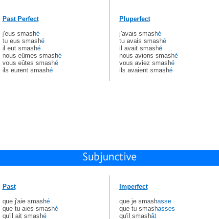
Past Perfect
Pluperfect
j'eus smash
é
j'avais smash
é
tu eus smash
é
tu avais smash
é
il eut smash
é
il avait smash
é
nous eûmes smash
é
nous avions smash
é
vous eûtes smash
é
vous aviez smash
é
ils eurent smash
é
ils avaient smash
é
Past
Imperfect
que j'aie smash
é
que je smash
asse
que tu aies smash
é
que tu smash
asses
qu'il ait smash
é
qu'il smash
ât