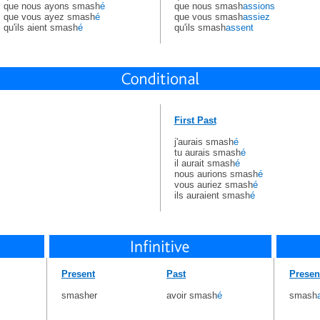
que nous ayons smash
é
que nous smash
assions
que vous ayez smash
é
que vous smash
assiez
qu'ils aient smash
é
qu'ils smash
assent
First Past
j'aurais smash
é
tu aurais smash
é
il aurait smash
é
nous aurions smash
é
vous auriez smash
é
ils auraient smash
é
Present
Past
Presen
smasher
avoir smash
é
smash