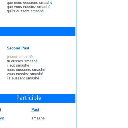
que nous eussions smash
é
que vous eussiez smash
é
qu'ils eussent smash
é
Second Past
j'eusse smash
é
tu eusses smash
é
il eût smash
é
nous eussions smash
é
vous eussiez smash
é
ils eussent smash
é
t
Past
ant
smash
é