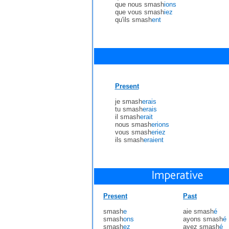
que nous smash
ions
que vous smash
iez
qu'ils smash
ent
Present
je smash
erais
tu smash
erais
il smash
erait
nous smash
erions
vous smash
eriez
ils smash
eraient
Present
Past
smash
e
aie smash
é
smash
ons
ayons smash
é
smash
ez
ayez smash
é