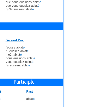
que nous eussions ablat
é
que vous eussiez ablat
é
qu'ils eussent ablat
é
Second Past
j'eusse ablat
é
tu eusses ablat
é
il eût ablat
é
nous eussions ablat
é
vous eussiez ablat
é
ils eussent ablat
é
t
Past
t
ablat
é