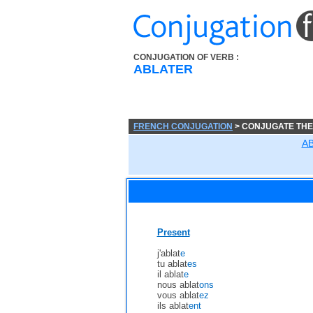
CONJUGATION OF VERB :
ABLATER
FRENCH CONJUGATION
> CONJUGATE THE
A
Present
j'ablat
e
tu ablat
es
il ablat
e
nous ablat
ons
vous ablat
ez
ils ablat
ent