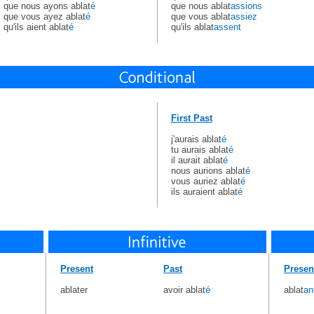
que nous ayons ablat
é
que nous ablat
assions
que vous ayez ablat
é
que vous ablat
assiez
qu'ils aient ablat
é
qu'ils ablat
assent
First Past
j'aurais ablat
é
tu aurais ablat
é
il aurait ablat
é
nous aurions ablat
é
vous auriez ablat
é
ils auraient ablat
é
Present
Past
Presen
ablater
avoir ablat
é
ablat
an