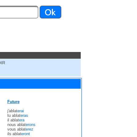
OIR
Future
j'ablat
erai
tu ablat
eras
il ablat
era
nous ablat
erons
vous ablat
erez
ils ablat
eront