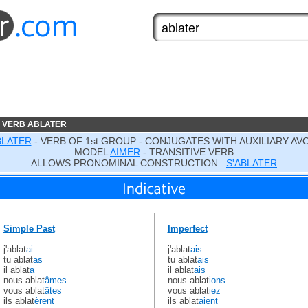
 VERB ABLATER
BLATER
- VERB OF 1st GROUP - CONJUGATES WITH AUXILIARY AV
MODEL
AIMER
- TRANSITIVE VERB
ALLOWS PRONOMINAL CONSTRUCTION :
S'ABLATER
Simple Past
Imperfect
j'ablat
ai
j'ablat
ais
tu ablat
as
tu ablat
ais
il ablat
a
il ablat
ais
nous ablat
âmes
nous ablat
ions
vous ablat
âtes
vous ablat
iez
ils ablat
èrent
ils ablat
aient