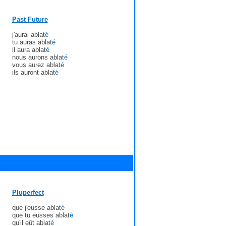
Past Future
j'aurai ablat
é
tu auras ablat
é
il aura ablat
é
nous aurons ablat
é
vous aurez ablat
é
ils auront ablat
é
Pluperfect
que j'eusse ablat
é
que tu eusses ablat
é
qu'il eût ablat
é