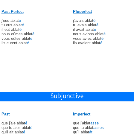
Past Perfect
Pluperfect
j'eus ablat
é
j'avais ablat
é
tu eus ablat
é
tu avais ablat
é
il eut ablat
é
il avait ablat
é
nous eûmes ablat
é
nous avions ablat
é
vous eûtes ablat
é
vous aviez ablat
é
ils eurent ablat
é
ils avaient ablat
é
Past
Imperfect
que j'aie ablat
é
que j'ablat
asse
que tu aies ablat
é
que tu ablat
asses
qu'il ait ablat
é
qu'il ablat
ât