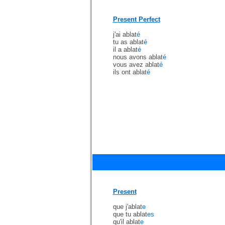
Present Perfect
j'ai ablat
é
tu as ablat
é
il a ablat
é
nous avons ablat
é
vous avez ablat
é
ils ont ablat
é
Present
que j'ablat
e
que tu ablat
es
qu'il ablat
e