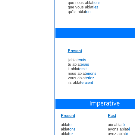
que nous ablat
ions
que vous ablat
iez
qu'ils ablat
ent
Present
j'ablat
erais
tu ablat
erais
il ablat
erait
nous ablat
erions
vous ablat
eriez
ils ablat
eraient
Present
Past
ablat
e
aie ablat
é
ablat
ons
ayons ablat
é
ablat
ez
ayez ablat
é