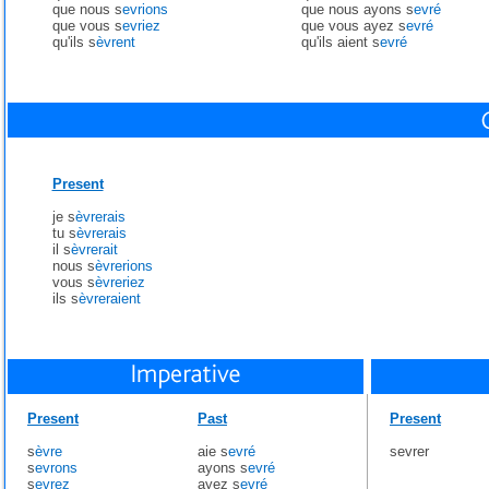
que nous s
evrions
que nous ayons s
evré
que vous s
evriez
que vous ayez s
evré
qu'ils s
èvrent
qu'ils aient s
evré
Present
je s
èvrerais
tu s
èvrerais
il s
èvrerait
nous s
èvrerions
vous s
èvreriez
ils s
èvreraient
Present
Past
Present
s
èvre
aie s
evré
sevrer
s
evrons
ayons s
evré
s
evrez
ayez s
evré