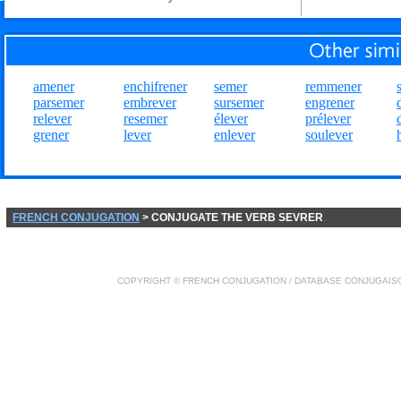
amener
enchifrener
semer
remmener
parsemer
embrever
sursemer
engrener
relever
resemer
élever
prélever
grener
lever
enlever
soulever
FRENCH CONJUGATION
> CONJUGATE THE VERB SEVRER
COPYRIGHT ©
FRENCH CONJUGATION
/ DATABASE
CONJUGAIS