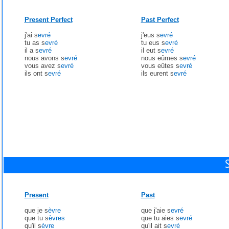
Present Perfect
Past Perfect
j'ai s
evré
j'eus s
evré
tu as s
evré
tu eus s
evré
il a s
evré
il eut s
evré
nous avons s
evré
nous eûmes s
evré
vous avez s
evré
vous eûtes s
evré
ils ont s
evré
ils eurent s
evré
Present
Past
que je s
èvre
que j'aie s
evré
que tu s
èvres
que tu aies s
evré
qu'il s
èvre
qu'il ait s
evré