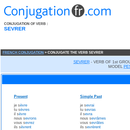
CONJUGATION OF VERB :
SEVRER
FRENCH CONJUGATION
> CONJUGATE THE VERB SEVRER
SEVRER
- VERB OF 1st GRO
MODEL
PE
Present
Simple Past
je s
èvre
je s
evrai
tu s
èvres
tu s
evras
il s
èvre
il s
evra
nous s
evrons
nous s
evrâmes
vous s
evrez
vous s
evrâtes
ils s
èvrent
ils s
evrèrent