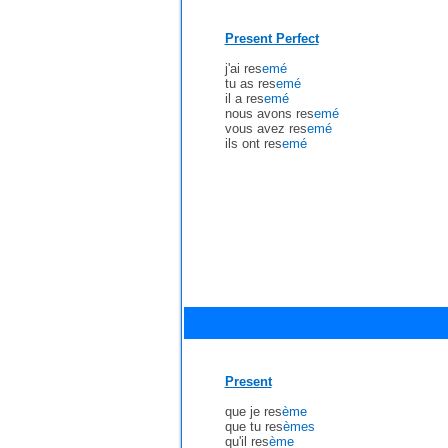
Present Perfect
j'ai res
emé
tu as res
emé
il a res
emé
nous avons res
emé
vous avez res
emé
ils ont res
emé
Present
que je res
ème
que tu res
èmes
qu'il res
ème