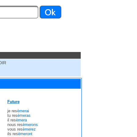
OIR
Future
je res
èmerai
tu res
èmeras
il res
èmera
nous res
èmerons
vous res
èmerez
ils res
èmeront