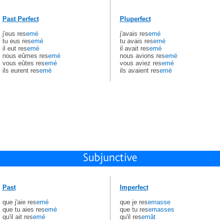
Past Perfect
Pluperfect
j'eus res
emé
j'avais res
emé
tu eus res
emé
tu avais res
emé
il eut res
emé
il avait res
emé
nous eûmes res
emé
nous avions res
emé
vous eûtes res
emé
vous aviez res
emé
ils eurent res
emé
ils avaient res
emé
Past
Imperfect
que j'aie res
emé
que je res
emasse
que tu aies res
emé
que tu res
emasses
qu'il ait res
emé
qu'il res
emât