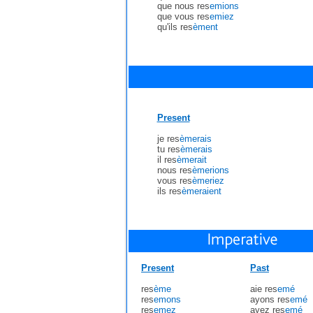
que nous res
emions
que vous res
emiez
qu'ils res
èment
Present
je res
èmerais
tu res
èmerais
il res
èmerait
nous res
èmerions
vous res
èmeriez
ils res
èmeraient
Present
Past
res
ème
aie res
emé
res
emons
ayons res
emé
res
emez
ayez res
emé