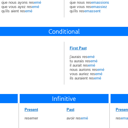
que nous ayons res
emé
que nous res
emassions
que vous ayez res
emé
que vous res
emassiez
qu'ils aient res
emé
qu'ils res
emassent
First Past
j'aurais res
emé
tu aurais res
emé
il aurait res
emé
nous aurions res
emé
vous auriez res
emé
ils auraient res
emé
Present
Past
Presen
resemer
avoir res
emé
res
ema