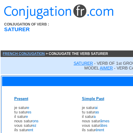
CONJUGATION OF VERB :
SATURER
FRENCH CONJUGATION
> CONJUGATE THE VERB SATURER
SATURER
- VERB OF 1st GRO
MODEL
AIMER
- VERB C
Present
Simple Past
je satur
e
je satur
ai
tu satur
es
tu satur
as
il satur
e
il satur
a
nous satur
ons
nous satur
âmes
vous satur
ez
vous satur
âtes
ils satur
ent
ils satur
èrent