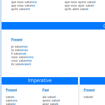
que nous satur
ions
que nous ayons satur
é
que vous satur
iez
que vous ayez satur
é
qu'ils satur
ent
qu'ils aient satur
é
Present
je satur
erais
tu satur
erais
il satur
erait
nous satur
erions
vous satur
eriez
ils satur
eraient
Present
Past
Present
satur
e
aie satur
é
saturer
satur
ons
ayons satur
é
satur
ez
ayez satur
é