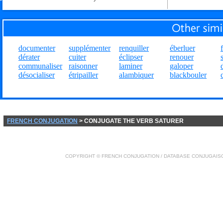
documenter
supplémenter
renquiller
éberluer
dérater
cuiter
éclipser
renouer
communaliser
raisonner
laminer
galoper
désocialiser
étripailler
alambiquer
blackbouler
FRENCH CONJUGATION
> CONJUGATE THE VERB SATURER
COPYRIGHT ©
FRENCH CONJUGATION
/ DATABASE
CONJUGAIS