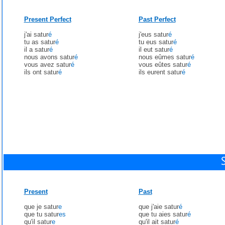
Present Perfect
Past Perfect
j'ai satur
é
j'eus satur
é
tu as satur
é
tu eus satur
é
il a satur
é
il eut satur
é
nous avons satur
é
nous eûmes satur
é
vous avez satur
é
vous eûtes satur
é
ils ont satur
é
ils eurent satur
é
Present
Past
que je satur
e
que j'aie satur
é
que tu satur
es
que tu aies satur
é
qu'il satur
e
qu'il ait satur
é