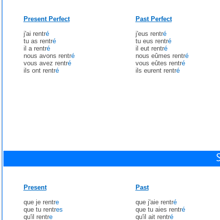
Present Perfect
Past Perfect
j'ai rentr
é
j'eus rentr
é
tu as rentr
é
tu eus rentr
é
il a rentr
é
il eut rentr
é
nous avons rentr
é
nous eûmes rentr
é
vous avez rentr
é
vous eûtes rentr
é
ils ont rentr
é
ils eurent rentr
é
Present
Past
que je rentr
e
que j'aie rentr
é
que tu rentr
es
que tu aies rentr
é
qu'il rentr
e
qu'il ait rentr
é