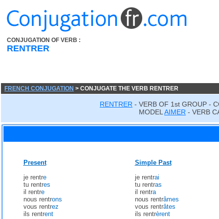
CONJUGATION OF VERB :
RENTRER
FRENCH CONJUGATION
> CONJUGATE THE VERB RENTRER
RENTRER
- VERB OF 1st GROUP - 
MODEL
AIMER
- VERB C
Present
Simple Past
je rentr
e
je rentr
ai
tu rentr
es
tu rentr
as
il rentr
e
il rentr
a
nous rentr
ons
nous rentr
âmes
vous rentr
ez
vous rentr
âtes
ils rentr
ent
ils rentr
èrent