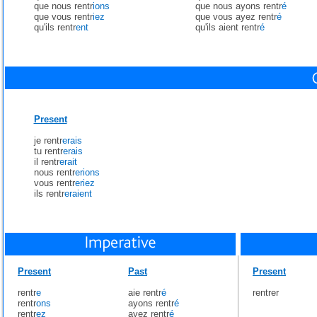
que nous rentr
ions
que nous ayons rentr
é
que vous rentr
iez
que vous ayez rentr
é
qu'ils rentr
ent
qu'ils aient rentr
é
Present
je rentr
erais
tu rentr
erais
il rentr
erait
nous rentr
erions
vous rentr
eriez
ils rentr
eraient
Present
Past
Present
rentr
e
aie rentr
é
rentrer
rentr
ons
ayons rentr
é
rentr
ez
ayez rentr
é