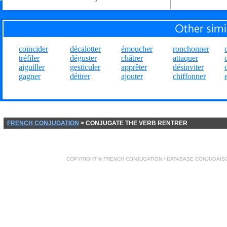
coïncider
décalotter
émoucher
ronchonner
tréfiler
déguster
châtrer
attaquer
aiguiller
gesticuler
apprêter
désinviter
gagner
détirer
ajouter
chiffonner
FRENCH CONJUGATION
> CONJUGATE THE VERB RENTRER
COPYRIGHT ©
FRENCH CONJUGATION
/ DATABASE
CONJUGAIS