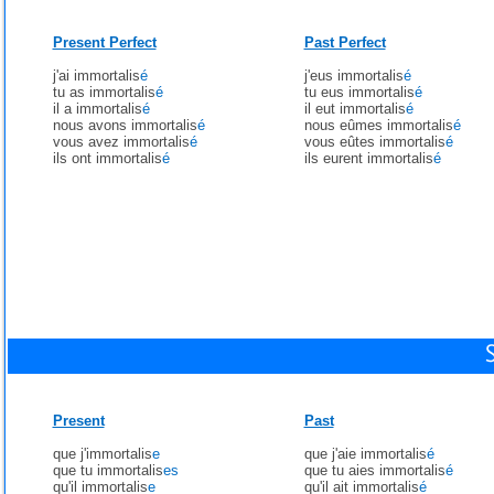
Present Perfect
Past Perfect
j'ai immortalis
é
j'eus immortalis
é
tu as immortalis
é
tu eus immortalis
é
il a immortalis
é
il eut immortalis
é
nous avons immortalis
é
nous eûmes immortalis
é
vous avez immortalis
é
vous eûtes immortalis
é
ils ont immortalis
é
ils eurent immortalis
é
Present
Past
que j'immortalis
e
que j'aie immortalis
é
que tu immortalis
es
que tu aies immortalis
é
qu'il immortalis
e
qu'il ait immortalis
é