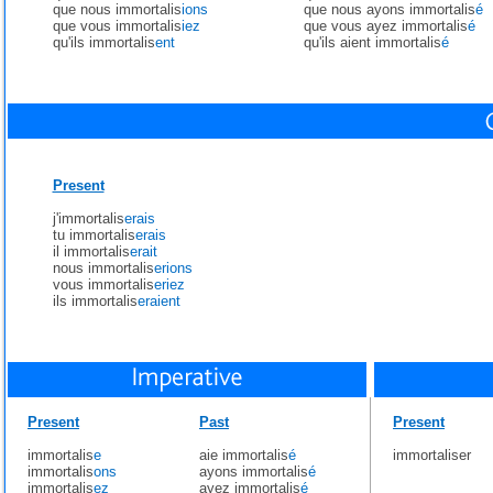
que nous immortalis
ions
que nous ayons immortalis
é
que vous immortalis
iez
que vous ayez immortalis
é
qu'ils immortalis
ent
qu'ils aient immortalis
é
Present
j'immortalis
erais
tu immortalis
erais
il immortalis
erait
nous immortalis
erions
vous immortalis
eriez
ils immortalis
eraient
Present
Past
Present
immortalis
e
aie immortalis
é
immortaliser
immortalis
ons
ayons immortalis
é
immortalis
ez
ayez immortalis
é