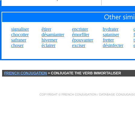
signaliser
étirer
encrister
hydrater
chocotter
désamianter
émorfiler
sataniser
safraner
hiverner
épouvanter
fretter
choser
éclairer
exciser
désinfecter
FRENCH CONJUGATION
> CONJUGATE THE VERB IMMORTALISER
COPYRIGHT ©
FRENCH CONJUGATION
/ DATABASE
CONJUGAIS