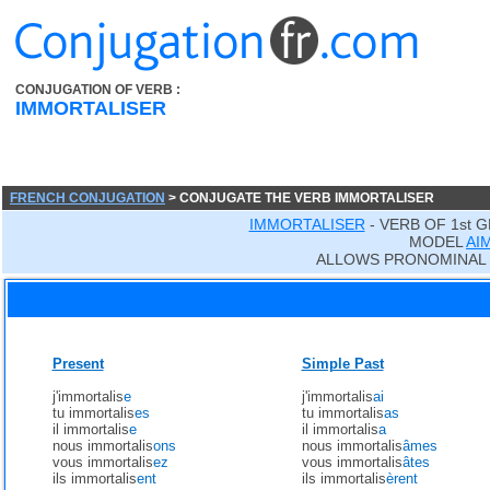
CONJUGATION OF VERB :
IMMORTALISER
FRENCH CONJUGATION
> CONJUGATE THE VERB IMMORTALISER
IMMORTALISER
- VERB OF 1st 
MODEL
AI
ALLOWS PRONOMINAL
Present
Simple Past
j'immortalis
e
j'immortalis
ai
tu immortalis
es
tu immortalis
as
il immortalis
e
il immortalis
a
nous immortalis
ons
nous immortalis
âmes
vous immortalis
ez
vous immortalis
âtes
ils immortalis
ent
ils immortalis
èrent